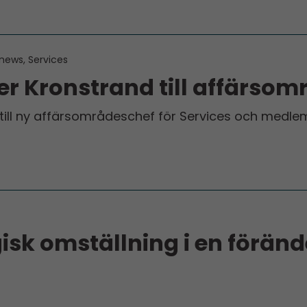
news, Services
r Kronstrand till affärsomr
ill ny affärsområdes­chef för Services och medlem 
gisk omställning i en förän