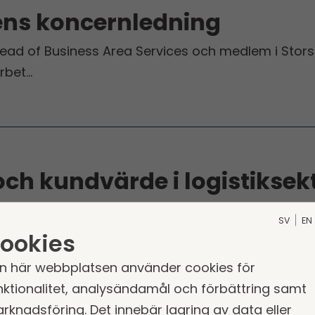
ens koncernledning
Head of Business Area Services och medlem i Sto
Arbet…
 och kundvärde i logistiksek
ansport påbörjade det brittiska logistikbolaget en 
SV
EN
ookies
n här webbplatsen använder cookies för
nktionalitet, analysändamål och förbättring samt
rknadsföring. Det innebär lagring av data eller