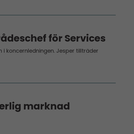
ådes­chef för Services
i koncernledningen. Jesper tillträder
derlig marknad