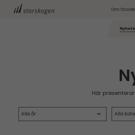
Om Stors
Nyhete
N
Här presentera