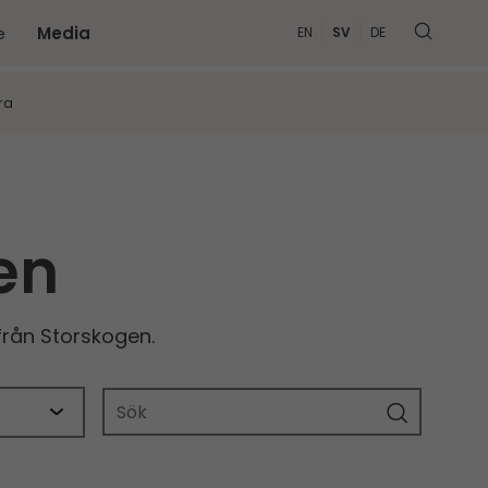
e
Media
EN
SV
DE
MER
ra
en
rån Storskogen.