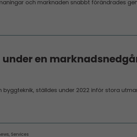
tmaningar och marknaden snabbt förändrades gen
ft under en marknadsnedg
byggteknik, ställdes under 2022 inför stora utmanin
news, Services