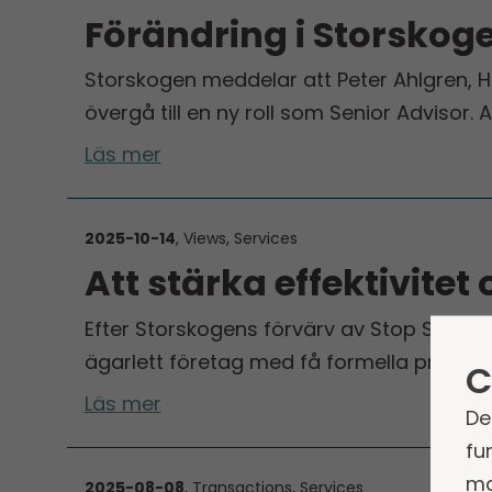
Förändring i Storskog
Storskogen meddelar att Peter Ahlgren, 
övergå till en ny roll som Senior Advisor. 
Läs mer
2025-10-14
, Views, Services
Att stärka effektivitet
Efter Storskogens förvärv av Stop Start Tr
ägarlett företag med få formella pr…
C
Läs mer
De
fu
ma
2025-08-08
, Transactions, Services