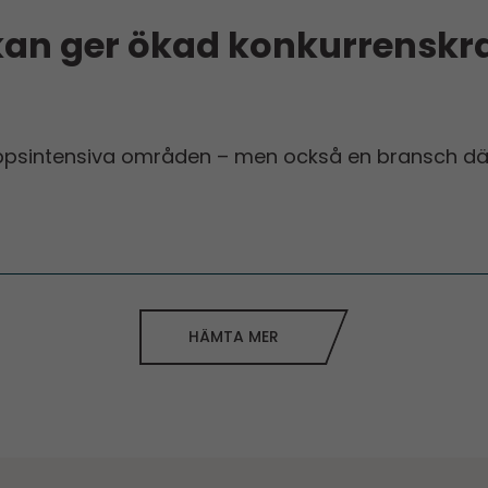
an ger ökad konkurrenskra
ppsintensiva områden – men också en bransch där m
HÄMTA MER