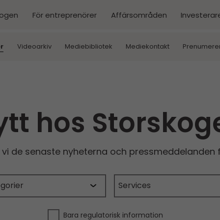
kogen
För entreprenörer
Affärsområden
Investerar
r
Videoarkiv
Mediebibliotek
Mediekontakt
Prenumere
ytt hos Storskog
r vi de senaste nyheterna och pressmeddelanden f
Bara regulatorisk information