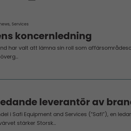
news, Services
ens koncernledning
 har valt att lämna sin roll som affärsområdes­ch
 överg…
ledande leverantör av bra
el i Safi Equipment and Services (”Safi”), en leda
värvet stärker Storsk…