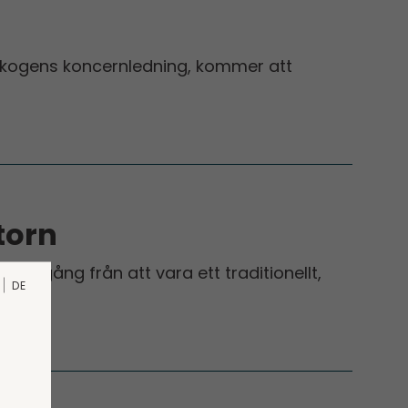
rskogens koncernledning, kommer att
torn
övergång från att vara ett traditionellt,
DE