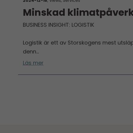
2024-12-18
, Views, Services
Minskad klimatpåverk
BUSINESS INSIGHT: LOGISTIK
Logistik är ett av Storskogens mest utslä
denn…
Läs mer