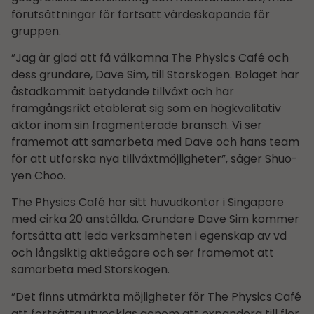
förutsättningar för fortsatt värdeskapande för
gruppen.
”Jag är glad att få välkomna The Physics Café och
dess grundare, Dave Sim, till Storskogen. Bolaget har
åstadkommit betydande tillväxt och har
framgångsrikt etablerat sig som en högkvalitativ
aktör inom sin fragmenterade bransch. Vi ser
framemot att samarbeta med Dave och hans team
för att utforska nya tillväxtmöjligheter”, säger Shuo-
yen Choo.
The Physics Café har sitt huvudkontor i Singapore
med cirka 20 anställda. Grundare Dave Sim kommer
fortsätta att leda verksamheten i egenskap av vd
och långsiktig aktieägare och ser framemot att
samarbeta med Storskogen.
”Det finns utmärkta möjligheter för The Physics Café
att fortsätta utvecklas genom att expandera till fler