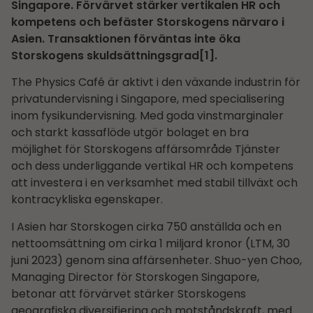
Singapore. Förvärvet stärker vertikalen HR och
kompetens och befäster Storskogens närvaro i
Asien. Transaktionen förväntas inte öka
Storskogens skuldsättningsgrad[1].
The Physics Café är aktivt i den växande industrin för
privatundervisning i Singapore, med specialisering
inom fysikundervisning. Med goda vinstmarginaler
och starkt kassaflöde utgör bolaget en bra
möjlighet för Storskogens affärsområde Tjänster
och dess underliggande vertikal HR och kompetens
att investera i en verksamhet med stabil tillväxt och
kontracykliska egenskaper.
I Asien har Storskogen cirka 750 anställda och en
nettoomsättning om cirka 1 miljard kronor (LTM, 30
juni 2023) genom sina affärsenheter. Shuo-yen Choo,
Managing Director för Storskogen Singapore,
betonar att förvärvet stärker Storskogens
geografiska diversifiering och motståndskraft, med