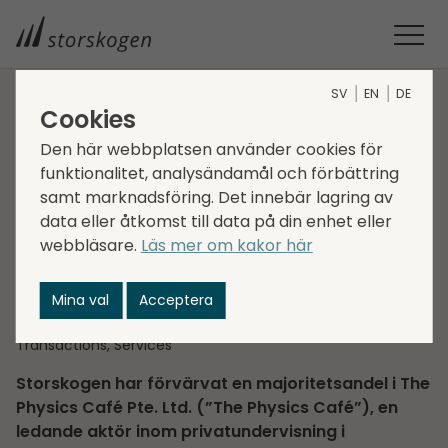
SV
EN
DE
Cookies
STORSKOGEN
MEDIA
NYHETER
2023
Den här webbplatsen använder cookies för
STORSKOGEN STÄRKER VERTIKALEN HR OCH KOMPETENS
funktionalitet, analysändamål och förbättring
Storskogen stärker
samt marknadsföring. Det innebär lagring av
vertikalen HR och
data eller åtkomst till data på din enhet eller
webbläsare.
Läs mer om kakor här
kompetens
Mina val
Acceptera
2023-10-06
Transactions, Services
Storskogen har förvärvat en majoritetsandel i The
Physics Café Pte. Ltd. (”The Physics Café”), en
ledande aktör inom privatundervisning i