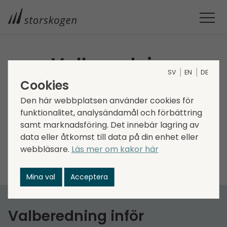
Valberedning
SV
EN
DE
Cookies
Enligt Koden ska svenska bolag vars aktier är
Den här webbplatsen använder cookies för
upptagna till handel på en reglerad marknad i
funktionalitet, analysändamål och förbättring
Sverige ha en valberedning. Den extra
samt marknadsföring. Det innebär lagring av
bolagsstämman som hölls den 24 september 2021
data eller åtkomst till data på din enhet eller
beslutade därför att anta följande instruktioner för
webbläsare.
Läs mer om kakor här
valberedningen som ska gälla tills vidare.
Mina val
Acceptera
Valberedning inför