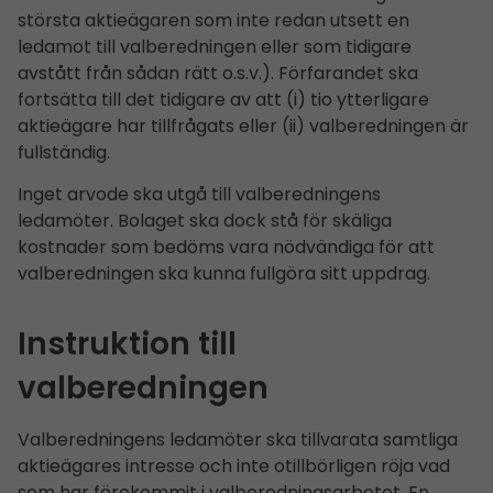
största aktieägaren som inte redan utsett en
ledamot till valberedningen eller som tidigare
avstått från sådan rätt o.s.v.). Förfarandet ska
fortsätta till det tidigare av att (i) tio ytterligare
aktieägare har tillfrågats eller (ii) valberedningen är
fullständig.
Inget arvode ska utgå till valberedningens
ledamöter. Bolaget ska dock stå för skäliga
kostnader som bedöms vara nödvändiga för att
valberedningen ska kunna fullgöra sitt uppdrag.
Instruktion till
valberedningen
Valberedningens ledamöter ska tillvarata samtliga
aktieägares intresse och inte otillbörligen röja vad
som har förekommit i valberedningsarbetet. En