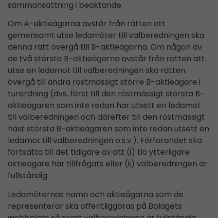
sammansättning i beaktande.
Om A-aktieägarna avstår från rätten att
gemensamt utse ledamöter till valberedningen ska
denna rätt övergå till B-aktieägarna. Om någon av
de två största B-aktieägarna avstår från rätten att
utse en ledamot till valberedningen ska rätten
övergå till andra röstmässigt större B-aktieägare i
turordning (dvs. först till den röstmässigt största B-
aktieägaren som inte redan har utsett en ledamot
till valberedningen och därefter till den röstmässigt
näst största B-aktieägaren som inte redan utsett en
ledamot till valberedningen o.s.v.). Förfarandet ska
fortsätta till det tidigare av att (i) tio ytterligare
aktieägare har tillfrågats eller (ii) valberedningen är
fullständig.
Ledamöternas namn och aktieägarna som de
representerar ska offentliggöras på Bolagets
webbplats så snart valberedningen är fullständig