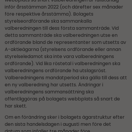
inför årsstämman 2022 (och därefter sex månader
före respektive årsstämma). Bolagets
styrelseordförande ska sammankalla
valberedningen till dess första sammanträde. Vid
detta sammanträde ska valberedningen utse en
ordförande bland de representanter som utsetts av
A-aktieägarna (styrelsens ordförande eller annan
styrelseledamot ska inte vara valberedningens
ordförande). Vid lika röstetal i valberedningen ska
valberedningens ordförande ha utslagsröst.
Valberedningens mandatperiod ska gälla till dess att
en ny valberedning har utsetts. Ändringar i
valberedningens sammansättning ska
offentliggöras på bolagets webbplats så snart de
har skett.
Om en förändring sker i bolagets ägarstruktur efter
den sista handelsdagen i augusti men före det
datum som infaller tre månader före