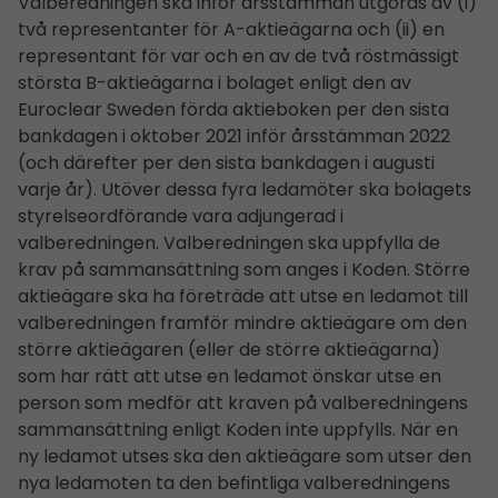
Valberedningen ska inför årsstämman utgöras av (i)
två representanter för A-aktieägarna och (ii) en
representant för var och en av de två röstmässigt
största B-aktieägarna i bolaget enligt den av
Euroclear Sweden förda aktieboken per den sista
bankdagen i oktober 2021 inför årsstämman 2022
(och därefter per den sista bankdagen i augusti
varje år). Utöver dessa fyra ledamöter ska bolagets
styrelseordförande vara adjungerad i
valberedningen. Valberedningen ska uppfylla de
krav på sammansättning som anges i Koden. Större
aktieägare ska ha företräde att utse en ledamot till
valberedningen framför mindre aktieägare om den
större aktieägaren (eller de större aktieägarna)
som har rätt att utse en ledamot önskar utse en
person som medför att kraven på valberedningens
sammansättning enligt Koden inte uppfylls. När en
ny ledamot utses ska den aktieägare som utser den
nya ledamoten ta den befintliga valberedningens