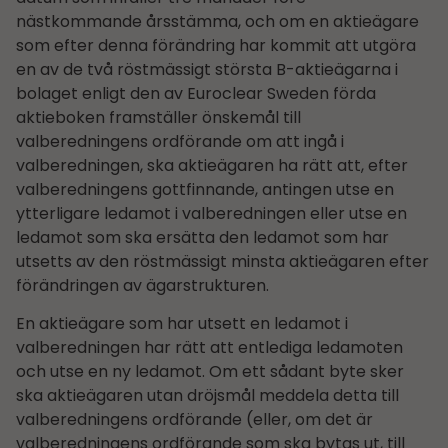
nästkommande årsstämma, och om en aktieägare
som efter denna förändring har kommit att utgöra
en av de två röstmässigt största B-aktieägarna i
bolaget enligt den av Euroclear Sweden förda
aktieboken framställer önskemål till
valberedningens ordförande om att ingå i
valberedningen, ska aktieägaren ha rätt att, efter
valberedningens gottfinnande, antingen utse en
ytterligare ledamot i valberedningen eller utse en
ledamot som ska ersätta den ledamot som har
utsetts av den röstmässigt minsta aktieägaren efter
förändringen av ägarstrukturen.
En aktieägare som har utsett en ledamot i
valberedningen har rätt att entlediga ledamoten
och utse en ny ledamot. Om ett sådant byte sker
ska aktieägaren utan dröjsmål meddela detta till
valberedningens ordförande (eller, om det är
valberedningens ordförande som ska bytas ut, till