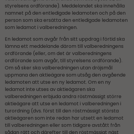
styrelsens ordförande). Meddelandet ska innehålla
namnet på den entledigade ledamoten och på den
person som ska ersätta den entledigade ledamoten
som ledamot i valberedningen.
En ledamot som avgår från sitt uppdrag i förtid ska
lämna ett meddelande därom till valberedningens
ordförande (eller, om det är valberedningens
ordförande som avgår, till styrelsens ordförande).
Om så sker ska valberedningen utan dröjsmål
uppmana den aktieägare som utsåg den avgående
ledamoten att utse en ny ledamot. Om en ny
ledamot inte utses av aktieägaren ska
valberedningen erbjuda andra röstmässigt större
aktieägare att utse en ledamot i valberedningen i
turordning (dvs. först till den röstmässigt största
aktieägaren som inte redan har utsett en ledamot
till valberedningen eller som tidigare avstått från
sådan rätt och därefter till den röstmässigt näst