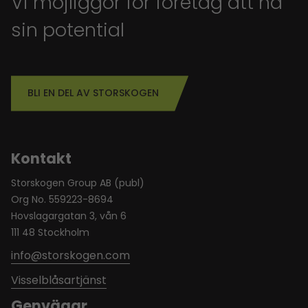
Vi möjliggör för företag att nå
sin potential
BLI EN DEL AV STORSKOGEN
Kontakt
Storskogen Group AB (publ)
Org No. 559223-8694
Hovslagargatan 3, vån 6
111 48 Stockholm
info@storskogen.com
Visselblåsartjänst
Genvägar