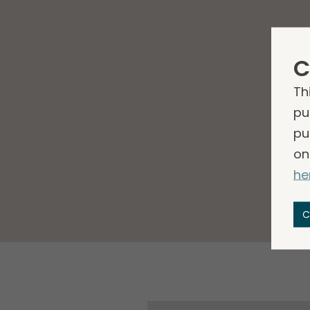
C
Th
pu
pu
on
he
C