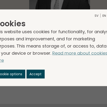
SV
EN
ookies
is website uses cookies for functionality, for analy
rposes and improvement, and for marketing
Andreas Lindblom
rposes. This means storage of, or access to, data
Head of Investor Relations
 your device or browser.
Read more about cookie
E:
ir@storskogen.com
re
ookie options
Accept