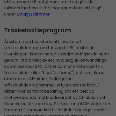
aktier av serie B enligt vad som framgår i det
fullständiga beslutsförslagen som finns att tillgå
under
Bolagsstämmor
.
Tröskelaktieprogram
Årsstämman beslutade att inrätta ett
tröskelaktieprogram för upp till 89 anställda i
Storskogen-koncernen, att ändra bolagsordningen
genom införandet av ett nytt slag av omvandlings-
och inlösenbara C1-aktier som är onoterade (s.k.
tröskelaktier eller ”
hurdle shares
”) och om riktad
emission av C1-aktier. Deltagarna i
tröskelaktieprogrammet erbjuds att teckna C1-
aktier mot kontant betalning om ett belopp
motsvararande marknadsvärdet av C1-aktien vid
tidpunkten för teckning. Ett visst antal C1-aktier kan
komma att omvandlas till B-aktier i bolaget under