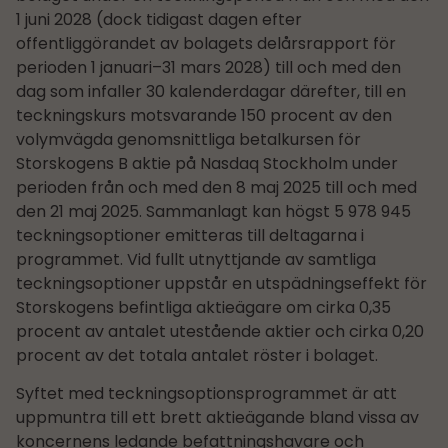
1 juni 2028 (dock tidigast dagen efter
offentliggörandet av bolagets delårs­rapport för
perioden 1 januari–31 mars 2028) till och med den
dag som infaller 30 kalenderdagar därefter, till en
teckningskurs motsvarande 150 procent av den
volymvägda genomsnittliga betalkursen för
Storskogens B aktie på Nasdaq Stockholm under
perioden från och med den 8 maj 2025 till och med
den 21 maj 2025. Sammanlagt kan högst 5 978 945
teckningsoptioner emitteras till deltagarna i
programmet. Vid fullt utnyttjande av samtliga
teckningsoptioner uppstår en utspädningseffekt för
Storskogens befintliga aktieägare om cirka 0,35
procent av antalet utestående aktier och cirka 0,20
procent av det totala antalet röster i bolaget.
Syftet med teckningsoptionsprogrammet är att
uppmuntra till ett brett aktieägande bland vissa av
koncernens ledande befattningshavare och