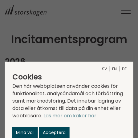
Incitamentsprogram
2026
SV
EN
DE
Cookies
Årsstämman den 6 maj 2026 beslutade om att
inrätta ett aktiesparprogram och ett
Den här webbplatsen använder cookies för
tröskelaktieprogram. De fullständiga
funktionalitet, analysändamål och förbättring
beslutsförslagen om inrättande av programmen
samt marknadsföring. Det innebär lagring av
finns att tillgå under
Bolagsstämmor.
data eller åtkomst till data på din enhet eller
webbläsare.
Läs mer om kakor här
Aktiesparprogram
Mina val
Acceptera
Årsstämman beslutade att inrätta ett