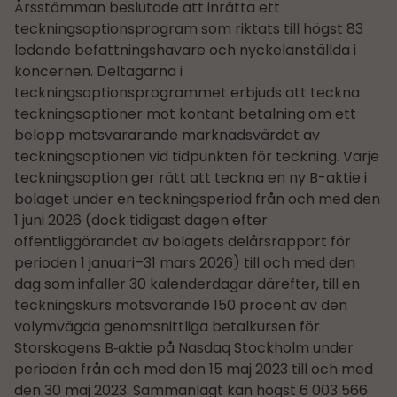
Årsstämman beslutade att inrätta ett
teckningsoptionsprogram som riktats till högst 83
ledande befattningshavare och nyckelanställda i
koncernen. Deltagarna i
teckningsoptionsprogrammet erbjuds att teckna
teckningsoptioner mot kontant betalning om ett
belopp motsvararande marknadsvärdet av
teckningsoptionen vid tidpunkten för teckning. Varje
teckningsoption ger rätt att teckna en ny B-aktie i
bolaget under en teckningsperiod från och med den
1 juni 2026 (dock tidigast dagen efter
offentliggörandet av bolagets delårs­­rapport för
perioden 1 januari–31 mars 2026) till och med den
dag som infaller 30 kalenderdagar därefter, till en
teckningskurs motsvarande 150 procent av den
volymvägda genomsnittliga betalkursen för
Storskogens B‑aktie på Nasdaq Stockholm under
perioden från och med den 15 maj 2023 till och med
den 30 maj 2023. Sammanlagt kan högst 6 003 566