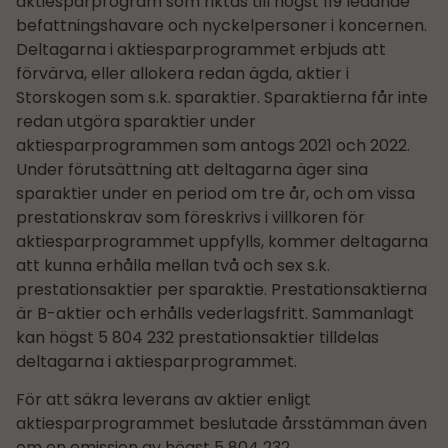
aktiesparprogram som riktas till högst 119 ledande
befattningshavare och nyckelpersoner i koncernen.
Deltagarna i aktiesparprogrammet erbjuds att
förvärva, eller allokera redan ägda, aktier i
Storskogen som s.k. sparaktier. Sparaktierna får inte
redan utgöra sparaktier under
aktiesparprogrammen som antogs 2021 och 2022.
Under förutsättning att deltagarna äger sina
sparaktier under en period om tre år, och om vissa
prestationskrav som föreskrivs i villkoren för
aktiesparprogrammet uppfylls, kommer deltagarna
att kunna erhålla mellan två och sex s.k.
prestationsaktier per sparaktie. Prestationsaktierna
är B-aktier och erhålls vederlagsfritt. Sammanlagt
kan högst 5 804 232 prestationsaktier tilldelas
deltagarna i aktiesparprogrammet.
För att säkra leverans av aktier enligt
aktiesparprogrammet beslutade årsstämman även
om en emission av högst 5 804 232