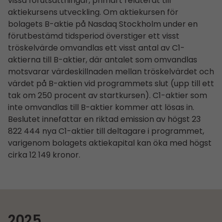
vissa förutsättningar, primärt relaterat till
aktiekursens utveckling. Om aktiekursen för
bolagets B-aktie på Nasdaq Stockholm under en
förutbestämd tidsperiod överstiger ett visst
tröskelvärde omvandlas ett visst antal av C1-
aktierna till B-aktier, där antalet som omvandlas
motsvarar värdeskillnaden mellan tröskelvärdet och
värdet på B-aktien vid programmets slut (upp till ett
tak om 250 procent av startkursen). C1-aktier som
inte omvandlas till B-aktier kommer att lösas in.
Beslutet innefattar en riktad emission av högst 23
822 444 nya C1-aktier till deltagare i programmet,
varigenom bolagets aktiekapital kan öka med högst
cirka 12 149 kronor.
2025