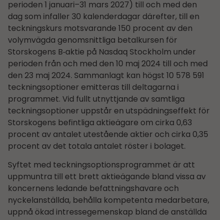
perioden 1 januari–31 mars 2027) till och med den
dag som infaller 30 kalenderdagar därefter, till en
teckningskurs motsvarande 150 procent av den
volymvägda genomsnittliga betalkursen för
Storskogens B‑aktie på Nasdaq Stockholm under
perioden från och med den 10 maj 2024 till och med
den 23 maj 2024. Sammanlagt kan högst 10 578 591
teckningsoptioner emitteras till deltagarna i
programmet. Vid fullt utnyttjande av samtliga
teckningsoptioner uppstår en utspädningseffekt för
Storskogens befintliga aktieägare om cirka 0,63
procent av antalet utestående aktier och cirka 0,35
procent av det totala antalet röster i bolaget.
Syftet med teckningsoptionsprogrammet är att
uppmuntra till ett brett aktieägande bland vissa av
koncernens ledande befattningshavare och
nyckelanställda, behålla kompetenta medarbetare,
uppnå ökad intressegemenskap bland de anställda