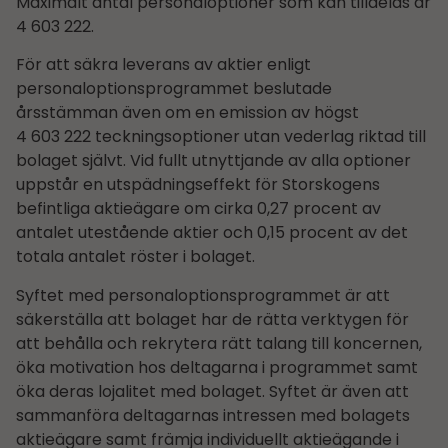
Maximalt antal personaloptioner som kan tilldelas är
4 603 222.
För att säkra leverans av aktier enligt
personaloptionsprogrammet beslutade
årsstämman även om en emission av högst
4 603 222 teckningsoptioner utan vederlag riktad till
bolaget självt. Vid fullt utnyttjande av alla optioner
uppstår en utspädningseffekt för Storskogens
befintliga aktieägare om cirka 0,27 procent av
antalet utestående aktier och 0,15 procent av det
totala antalet röster i bolaget.
Syftet med personaloptionsprogrammet är att
säkerställa att bolaget har de rätta verktygen för
att behålla och rekrytera rätt talang till koncernen,
öka motivation hos deltagarna i programmet samt
öka deras lojalitet med bolaget. Syftet är även att
sammanföra deltagarnas intressen med bolagets
aktieägare samt främja individuellt aktieägande i