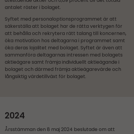
utestående aktier och 0,09 procent av det totala
antalet röster i bolaget.
Syftet med personaloptionsprogrammet är att
säkerställa att bolaget har de rätta verktygen för
att behålla och rekrytera rätt talang till koncernen,
öka motivation hos deltagarna i programmet samt
öka deras lojalitet med bolaget. Syftet är även att
sammanföra deltagarnas intressen med bolagets
aktieägare samt främja individuellt aktieägande i
bolaget och därmed främja aktieägarevärde och
långsiktig värdetillväxt för bolaget.
2024
Årsstämman den 8 maj 2024 beslutade om att