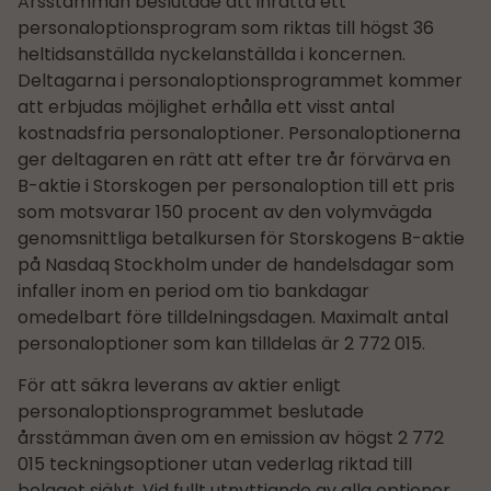
Årsstämman beslutade att inrätta ett
personaloptionsprogram som riktas till högst 36
heltids­anställda nyckelanställda i koncernen.
Deltagarna i personaloptionsprogrammet kommer
att erbjudas möjlighet erhålla ett visst antal
kostnadsfria personaloptioner. Personaloptionerna
ger deltagaren en rätt att efter tre år förvärva en
B-aktie i Storskogen per personaloption till ett pris
som motsvarar 150 procent av den volymvägda
genomsnittliga betalkursen för Storskogens B-aktie
på Nasdaq Stockholm under de handelsdagar som
infaller inom en period om tio bankdagar
omedelbart före tilldelningsdagen. Maximalt antal
personaloptioner som kan tilldelas är 2 772 015.
För att säkra leverans av aktier enligt
personaloptionsprogrammet beslutade
årsstämman även om en emission av högst 2 772
015 teckningsoptioner utan vederlag riktad till
bolaget självt. Vid fullt utnyttjande av alla optioner