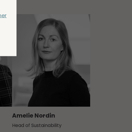
mer
Amelie Nordin
Head of Sustainability