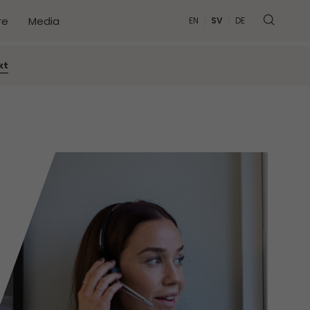
re
Media
EN
SV
DE
MER
kt