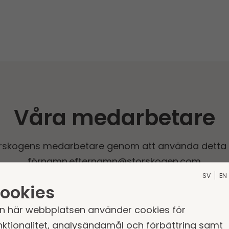
Våra medarbetare
orskogens medarbetare genom att använda detta 
fö
rnamn.efternamn@storskogen.com
SV
EN
ookies
Välj kontor
Sök
n här webbplatsen använder cookies för
nktionalitet, analysändamål och förbättring samt