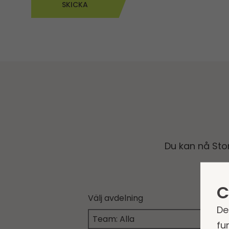
SKICKA
Du kan nå St
C
Välj avdelning
De
fu