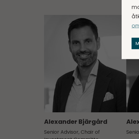
ma
åt
om
M
Alexander Bjärgård
Ale
Senior Advisor, Chair of
Senio