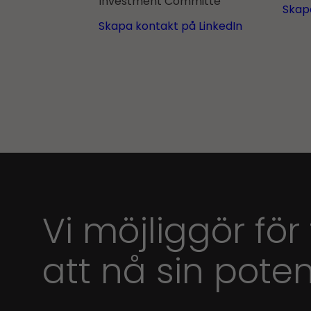
Investment Committe
Skap
Skapa kontakt på LinkedIn
Vi möjliggör för
att nå sin poten