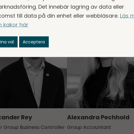
rknadsföring. Det innebär lagring av data eller
komst till data på din enhet eller webbläsare.
Läs 
 kakor här
ina val
Acceptera
xander Rey
Alexandra Pechhold
r Group Business Controller
Group Accountant