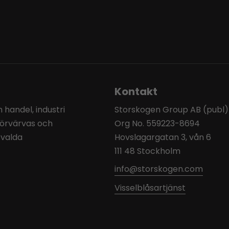
Kontakt
handel, industri
Storskogen Group AB (publ)
förvärvas och
Org No. 559223-8694
tvalda
Hovslagargatan 3, vån 6
111 48 Stockholm
info@storskogen.com
Visselblåsartjänst