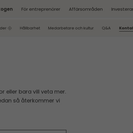
kogen
För entreprenörer
Affärsområden
Investera
der
Hållbarhet
Medarbetare och kultur
Q&A
Konta
 eller bara vill veta mer.
 nedan så återkommer vi