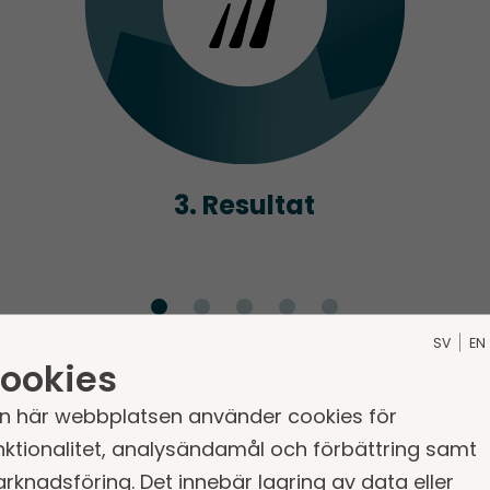
3. Resultat
SV
EN
ookies
n här webbplatsen använder cookies för
nktionalitet, analysändamål och förbättring samt
rknadsföring. Det innebär lagring av data eller