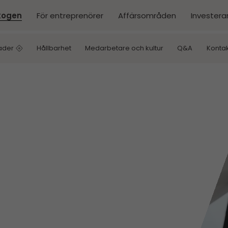
kogen
För entreprenörer
Affärsområden
Investera
ader
Hållbarhet
Medarbetare och kultur
Q&A
Kontak