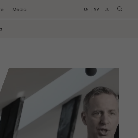
re
Media
EN
SV
DE
MER
t