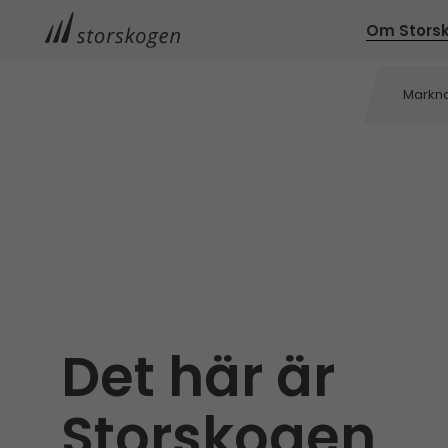
Om Stors
Markn
Det här är
Storskogen