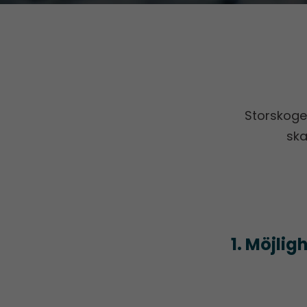
Storskoge
ska
1. Möjlig