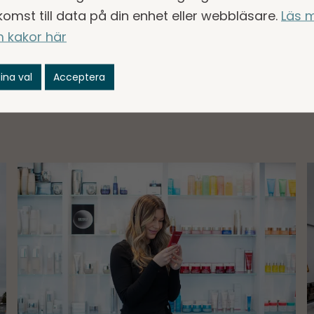
komst till data på din enhet eller webbläsare.
Läs 
rskogens affärsomr
 kakor här
t i tre affärsområden – Services, Trade och Indus
ina val
Acceptera
ffärsenheter med operativ närvaro i cirka 30 lände