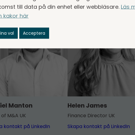
komst till data på din enhet eller webbläsare.
Läs 
 kakor här
ina val
Acceptera
iel Manton
Helen James
 of M&A UK
Finance Director UK
a kontakt på LinkedIn
Skapa kontakt på LinkedIn