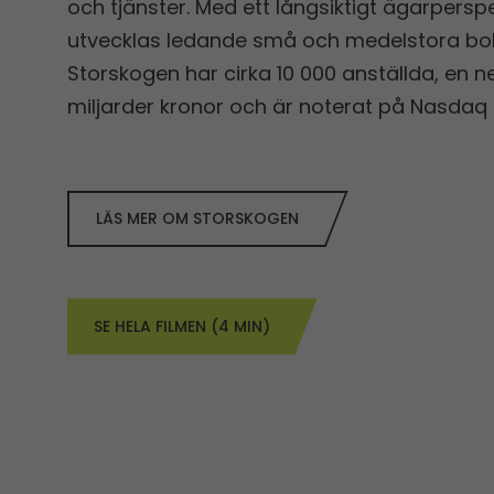
och tjänster. Med ett långsiktigt ägarpersp
utvecklas ledande små och medelstora bola
Storskogen har cirka 10 000 anställda, en
miljarder kronor och är noterat på Nasdaq
LÄS MER OM STORSKOGEN
SE HELA FILMEN (4 MIN)