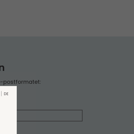
n
e-postformatet:
DE