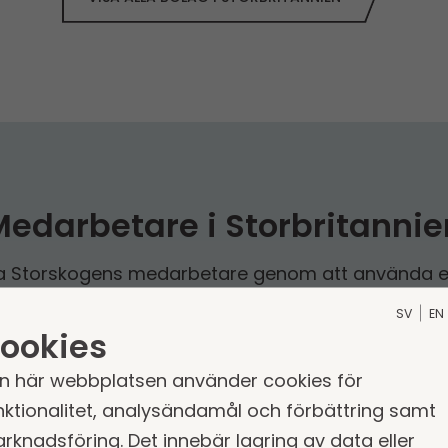
Medarbetare i Storbritannie
a Storskogen­s medarbetare genom att använda 
förnamn.efternamn@storskogen­.com
SV
EN
ookies
Välj kontor
Sök
n här webbplatsen använder cookies för
nktionalitet, analysändamål och förbättring samt
rknadsföring. Det innebär lagring av data eller