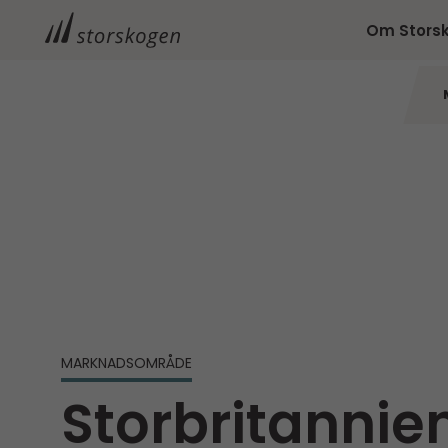
Om Stors
MARKNADSOMRÅDE
Storbritannie