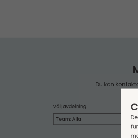
Du kan kontakt
C
Välj avdelning
De
fu
ma