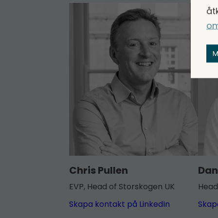
åt
om
M
Chris Pullen
Dan
EVP, Head of Storskogen UK
Head
Skapa kontakt på LinkedIn
Skap