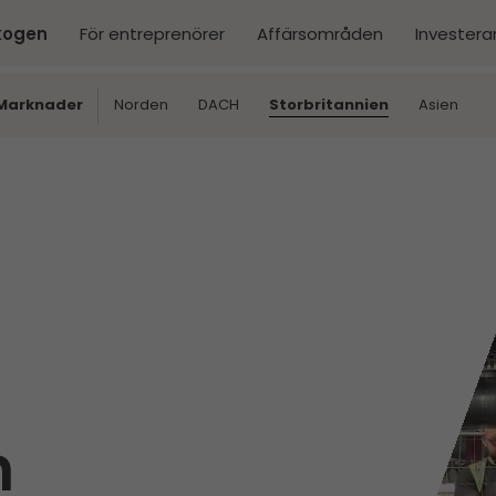
kogen
För entreprenörer
Affärsområden
Investera
Marknader
Norden
DACH
Storbritannien
Asien
n