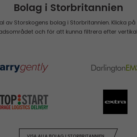
Bolag i Storbritannien
al av Storskogen­­s bolag i Storbritannien. Klicka på
dsområdet och för att kunna filtrera efter vertika
VISA ALLA BOLAG I STORBRITANNIEN