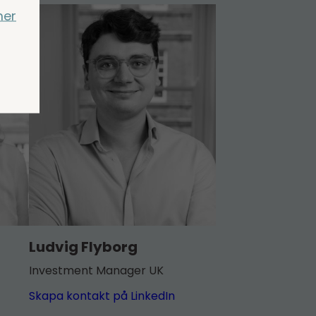
mer
Ludvig Flyborg
Investment Manager UK
Skapa kontakt på LinkedIn