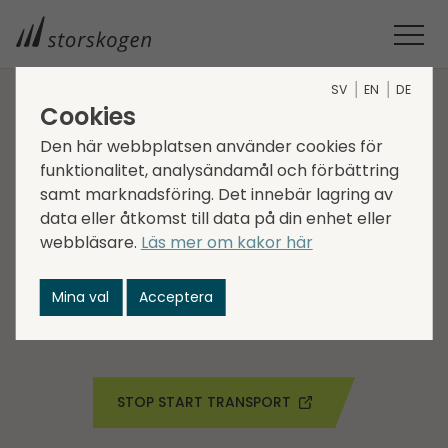
SV
EN
DE
Cookies
BOLAG INOM SERVICES
Den här webbplatsen använder cookies för
funktionalitet, analysändamål och förbättring
Stop Start Transport
samt marknadsföring. Det innebär lagring av
data eller åtkomst till data på din enhet eller
Stop Start är ett av de ledande företagen inom
webbläsare.
Läs mer om kakor här
logistik, magasinering och distribution i
Storbritannien, med fokus på transport av ömtåliga
Mina val
Acceptera
varor med högt värde. Bolaget grundades 1986 och
har huvudkontor i West Midlands.
STOP START TRANSPORT