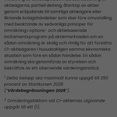
aktieägarna, partiell delning, återköp av aktier
genom erbjudande till samtliga aktieägare eller
liknande bolagshändelser som sker före omvandling,
med beaktande av sedvanliga principer för
omräkning i options- och aktiebaserade
incitamentsprogram på aktiemarknaden om en
sådan omräkning är skälig och rimlig för att försätta
C1-aktieägaren i huvudsakligen samma ekonomiska
situation som före en sådan händelse. En sådan
omräkning ska genomföras av styrelsen och
bekräftas av ett oberoende värderingsinstitut.
1
Detta belopp ska maximalt kunna uppgå till 250
procent av Startkursen 2026
(”
Värdebegränsningen 2026
”).
2
Omräkningsfaktorn vid C1-aktiernas utgivande
uppgår till ett (1).