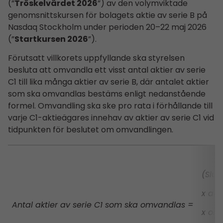
(”
Tröskelvärdet 2026
”) av den volymviktade
genomsnittskursen för bolagets aktie av serie B på
Nasdaq Stockholm under perioden 20–22 maj 2026
(”
Startkursen 2026
”).
Förutsatt villkorets uppfyllande ska styrelsen
besluta att omvandla ett visst antal aktier av serie
C1 till lika många aktier av serie B, där antalet aktier
som ska omvandlas bestäms enligt nedanstående
formel. Omvandling ska ske pro rata i förhållande till
varje C1-aktieägares innehav av aktier av serie C1 vid
tidpunkten för beslutet om omvandlingen.
(Slut
x ant
Antal aktier av serie C1 som ska omvandlas =
x omr