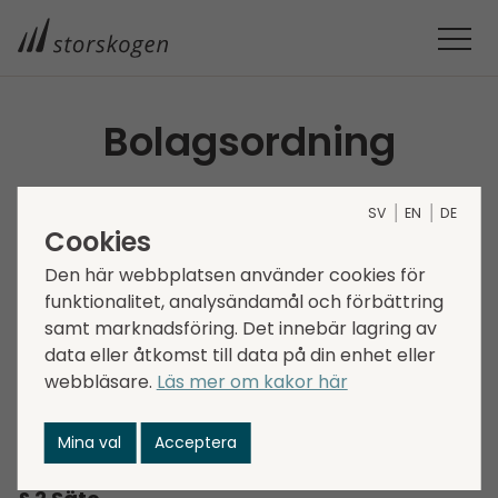
Bolagsordning
Nedanstående bolagsordning
SV
EN
DE
antogs på årsstämman den 6 maj
Cookies
2026.
Den här webbplatsen använder cookies för
funktionalitet, analysändamål och förbättring
samt marknadsföring. Det innebär lagring av
Organisationsnummer: 559223-8694
data eller åtkomst till data på din enhet eller
§ 1 Företagsnamn
webbläsare.
Läs mer om kakor här
Bolagets företagsnamn är Storskogen Group AB
(publ).
Mina val
Acceptera