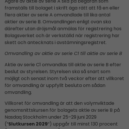
Ägare av aktie av serie A ska på begäran som
framställs till bolaget i skrift äga rätt att få en eller
flera aktier av serie A omvandlade till lika antal
aktier av serie B. Omvandlingen enligt ovan ska
därefter utan dröjsmål anmälas för registrering hos
Bolagsverket och är verkställd när registrering har
skett och antecknats i avstämningsregistret.
Omvandling av aktie av serie C1 till aktie av serie B
Aktie av serie C1 omvandlas till aktie av serie B efter
beslut av styrelsen. Styrelsen ska så snart som
möjligt och senast inom två veckor efter att villkoret
för omvandling är uppfyllt besluta om sådan
omvandling.
Villkoret för omvandling är att den volymviktade
genomsnittskursen för bolagets aktie av serie B på
Nasdaq Stockholm under 25–29 juni 2029
(”
Slutkursen 2029
”) uppgår till minst 130 procent