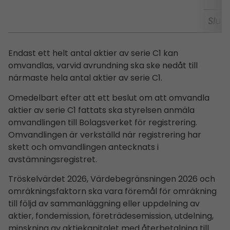
Slut
Endast ett helt antal aktier av serie C1 kan
omvandlas, varvid avrundning ska ske nedåt till
närmaste hela antal aktier av serie C1.
Omedelbart efter att ett beslut om att omvandla
aktier av serie C1 fattats ska styrelsen anmäla
omvandlingen till Bolagsverket för registrering.
Omvandlingen är verkställd när registrering har
skett och omvandlingen antecknats i
avstämningsregistret.
Tröskelvärdet 2026, Värdebegränsningen 2026 och
omräkningsfaktorn ska vara föremål för omräkning
till följd av sammanläggning eller uppdelning av
aktier, fondemission, företrädesemission, utdelning,
minskning av aktiekapitalet med återbetalning till