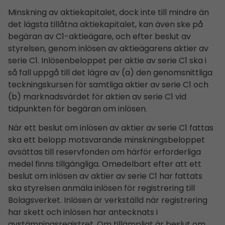
Minskning av aktiekapitalet, dock inte till mindre än
det lägsta tillåtna aktiekapitalet, kan även ske på
begäran av C1-aktieägare, och efter beslut av
styrelsen, genom inlösen av aktieägarens aktier av
serie C1. Inlösenbeloppet per aktie av serie C1 ska i
så fall uppgå till det lägre av (a) den genomsnittliga
teckningskursen för samtliga aktier av serie C1 och
(b) marknadsvärdet för aktien av serie C1 vid
tidpunkten för begäran om inlösen.
När ett beslut om inlösen av aktier av serie C1 fattas
ska ett belopp motsvarande minskningsbeloppet
avsättas till reservfonden om härför erforderliga
medel finns tillgängliga. Omedelbart efter att ett
beslut om inlösen av aktier av serie C1 har fattats
ska styrelsen anmäla inlösen för registrering till
Bolagsverket. Inlösen är verkställd när registrering
har skett och inlösen har antecknats i
avstämningsregistret. Om tillämpligt är beslut om