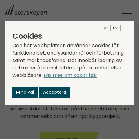
SV
EN
DE
Cookies
BOLAG INOM SERVICES
Den här webbplatsen använder cookies för
funktionalitet, analysändamål och förbättring
Adero
samt marknadsföring. Det innebär lagring av
data eller åtkomst till data på din enhet eller
Adero är en leverantör av tekniska
webbläsare.
Läs mer om kakor här
ventilationsinstallationstjänster i Stockholm och
Uppsalaområdet. Bolaget har gedigen kompetens
Mina val
Acceptera
inom HVAC-installation med möjlighet att ta fullt
projektansvar, inklusive planering, installation och
service. Adero fokuserar på större och komplexa
kommersiella och offentliga byggprojekt.