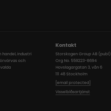
Kontakt
handel, industri
Storskogen Group AB (publ)
förvärvas och
Org No. 559223-8694
tvalda
Hovslagargatan 3, vån 6
111 48 Stockholm
[email protected]
Visselblåsartjänst