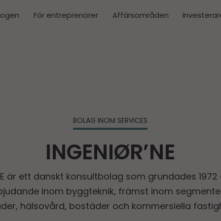
kogen
För entreprenörer
Affärsområden
Investerar
BOLAG INOM SERVICES
INGENIØR’NE
E är ett danskt konsultbolag som grundades 1972 
bjudande inom byggteknik, främst inom segmente
der, hälsovård, bostäder och kommersiella fastig