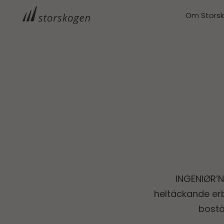
Om Stors
INGENIØR’N
heltäckande er
bostä