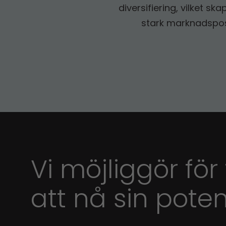
diversifiering, vilket s
stark marknadspos
Vi möjliggör för
att nå sin poten