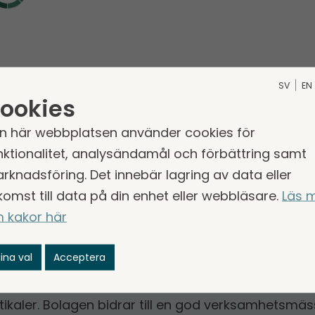
SV
EN
VISA ALLA BOLAG INOM SERVICES
ookies
n här webbplatsen använder cookies för
nktionalitet, analysändamål och förbättring samt
rknadsföring. Det innebär lagring av data eller
komst till data på din enhet eller webbläsare.
Läs 
 kakor här
lag inom andra affärsområ
ina val
Acceptera
en är uppdelade i tre affärsområden: Services, T
tikaler. Bolagen bidrar till en god verksamhetsmäs