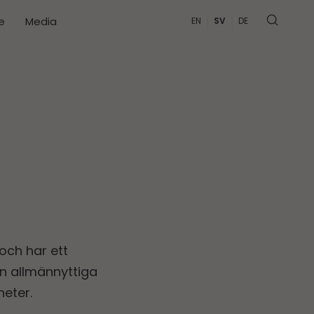
e
Media
EN
SV
DE
och har ett
n allmännyttiga
heter.