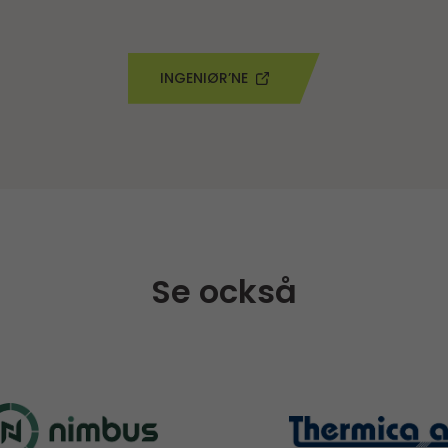
INGENIØR’NE
Se också