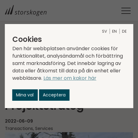
SV
EN
DE
Cookies
STORSKOGEN
MEDIA
NYHETER
2022
STORSKOGENS DOTTERBOLAG TEODOLITEN FÖRVÄRVAR
Den här webbplatsen använder cookies för
funktionalitet, analysändamål och förbättring
PROJEKTSTRATEG
Storskogens
samt marknadsföring. Det innebär lagring av
data eller åtkomst till data på din enhet eller
dotterbolag Teodoliten
webbläsare.
Läs mer om kakor här
förvärvar
Mina val
Acceptera
Projektstrateg
2022-06-09
Transactions, Services