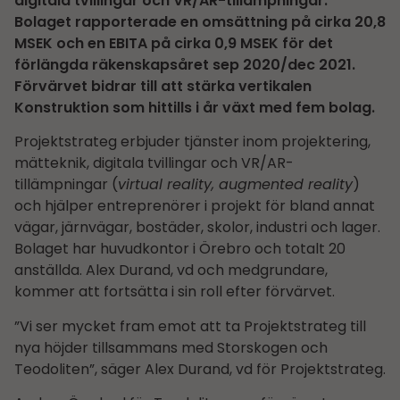
digitala tvillingar och VR/AR-tillämpningar.
Bolaget rapporterade en omsättning på cirka 20,8
MSEK och en EBITA på cirka 0,9 MSEK för det
förlängda räkenskapsåret sep 2020/dec 2021.
Förvärvet bidrar till att stärka vertikalen
Konstruktion som hittills i år växt med fem bolag.
Projektstrateg erbjuder tjänster inom projektering,
mätteknik, digitala tvillingar och VR/AR-
tillämpningar (
virtual reality, augmented reality
)
och hjälper entreprenörer i projekt för bland annat
vägar, järnvägar, bostäder, skolor, industri och lager.
Bolaget har huvudkontor i Örebro och totalt 20
anställda. Alex Durand, vd och medgrundare,
kommer att fortsätta i sin roll efter förvärvet.
”Vi ser mycket fram emot att ta Projektstrateg till
nya höjder tillsammans med Storskogen och
Teodoliten”, säger Alex Durand, vd för Projektstrateg.