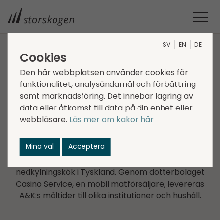
SV
EN
DE
Cookies
BOLAG INOM INDUSTRY
Den här webbplatsen använder cookies för
funktionalitet, analysändamål och förbättring
A&K
samt marknadsföring. Det innebär lagring av
data eller åtkomst till data på din enhet eller
A&K Die Frische Küche, grundat 2007, är en ledande
webbläsare.
Läs mer om kakor här
tillverkare av färska färdigrätter för
vårdinstitutioner, skolor och andra matsalar. Idag är
Mina val
Acceptera
det en av de modernaste
produktionsanläggningarna inom tillagnings- och
nedkylningskök i Tyskland. Genom dotterbolaget
Casino Service, en mobil matförsäljare, levereras
A&K:s måltider till olika institutioner och hushåll.