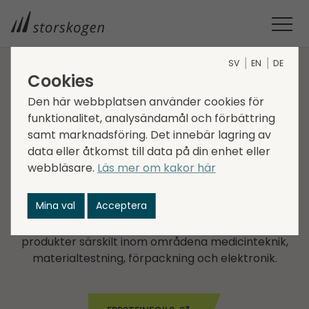
SV
EN
DE
Cookies
BOLAG INOM INDUSTRY
Den här webbplatsen använder cookies för
funktionalitet, analysändamål och förbättring
EppsteinFOILS
samt marknadsföring. Det innebär lagring av
data eller åtkomst till data på din enhet eller
EppsteinFOILS grundades i Eppstein i Tyskland 1852
webbläsare.
Läs mer om kakor här
och har under många decennier utvecklats till en
världsmarknadsledande aktör inom tillverkning av
Mina val
Acceptera
högkvalitativa och extremt tunna tekniska icke-
järnmetallfolier. Idag används EppsteinFOILS
produkter särskilt inom områdena medicinteknik,
materialtestning, förpackning och elektronik.