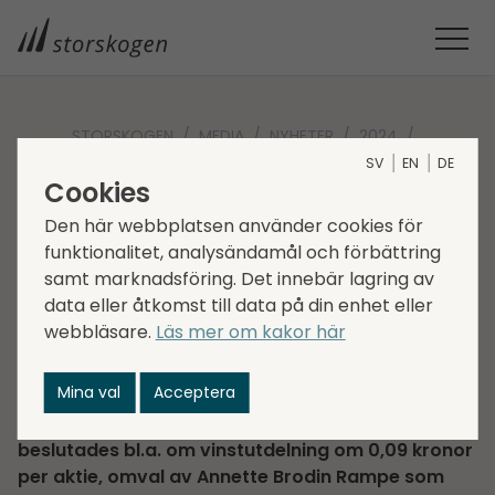
STORSKOGEN
MEDIA
NYHETER
2024
SV
EN
DE
BESLUT VID ÅRSSTÄMMA I STORSKOGEN GROUP AB (PUBL)
Cookies
Beslut vid årsstämma
Den här webbplatsen använder cookies för
i Storskogen Group AB
funktionalitet, analysändamål och förbättring
samt marknadsföring. Det innebär lagring av
(publ)
data eller åtkomst till data på din enhet eller
webbläsare.
Läs mer om kakor här
2024-05-08
Regulatorisk information
Corporate news
Mina val
Acceptera
Vid Storskogens årsstämma i dag den 8 maj 2024
beslutades bl.a. om vinstutdelning om 0,09 kronor
per aktie, omval av Annette Brodin Rampe som