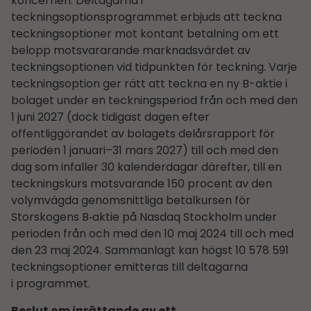
koncernen. Deltagarna i
teckningsoptionsprogrammet erbjuds att teckna
teckningsoptioner mot kontant betalning om ett
belopp motsvararande marknadsvärdet av
teckningsoptionen vid tidpunkten för teckning. Varje
teckningsoption ger rätt att teckna en ny B-aktie i
bolaget under en teckningsperiod från och med den
1 juni 2027 (dock tidigast dagen efter
offentliggörandet av bolagets delårs­rapport för
perioden 1 januari–31 mars 2027) till och med den
dag som infaller 30 kalenderdagar därefter, till en
teckningskurs motsvarande 150 procent av den
volymvägda genomsnittliga betalkursen för
Storskogens B‑aktie på Nasdaq Stockholm under
perioden från och med den 10 maj 2024 till och med
den 23 maj 2024. Sammanlagt kan högst 10 578 591
teckningsoptioner emitteras till deltagarna
i programmet.
Beslut om inrättande av ett