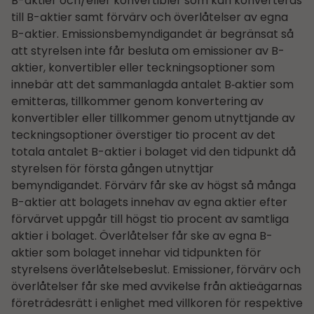
B-aktier och/eller konvertibler som kan konverteras
till B-aktier samt förvärv och överlåtelser av egna
B-aktier. Emissions­bemyndigandet är begränsat så
att styrelsen inte får besluta om emissioner av B-
aktier, konvertibler eller teckningsoptioner som
innebär att det sammanlagda antalet B‑aktier som
emitteras, tillkommer genom konvertering av
konvertibler eller tillkommer genom utnyttjande av
teckningsoptioner överstiger tio procent av det
totala antalet B-aktier i bolaget vid den tidpunkt då
styrelsen för första gången utnyttjar
bemyndigandet. Förvärv får ske av högst så många
B-aktier att bolagets innehav av egna aktier efter
förvärvet uppgår till högst tio procent av samtliga
aktier i bolaget. Överlåtelser får ske av egna B-
aktier som bolaget innehar vid tidpunkten för
styrelsens överlåtelsebeslut. Emissioner, förvärv och
överlåtelser får ske med avvikelse från aktieägarnas
företrädesrätt i enlighet med villkoren för respektive