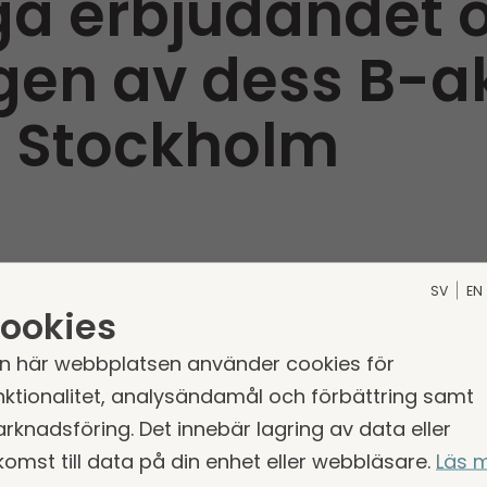
iga erbjudandet 
gen av dess B-ak
 Stockholm
SV
EN
NDE, PUBLICERING ELLER DISTRIBUTION, DIREKT ELLE
ookies
 KANADA ELLER JAPAN ELLER NÅGON ANNAN JURISD
UERA DETTA PRESSMEDDELANDE.
n här webbplatsen använder cookies för
nktionalitet, analysändamål och förbättring samt
rknadsföring. Det innebär lagring av data eller
komst till data på din enhet eller webbläsare.
Läs 