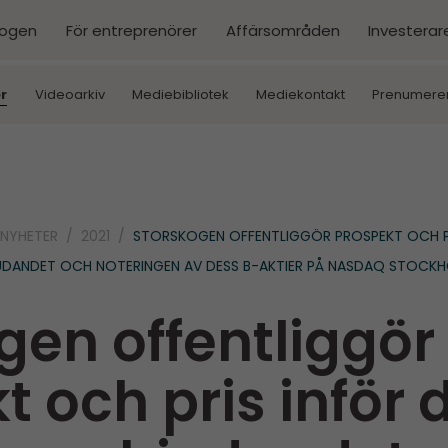
kogen
För entreprenörer
Affärsområden
Investerar
r
Videoarkiv
Mediebibliotek
Mediekontakt
Prenumere
NYHETER
2021
STORSKOGEN OFFENTLIGGÖR PROSPEKT OCH PR
UDANDET OCH NOTERINGEN AV DESS B-AKTIER PÅ NASDAQ STOCK
gen offentliggör
 och pris inför 