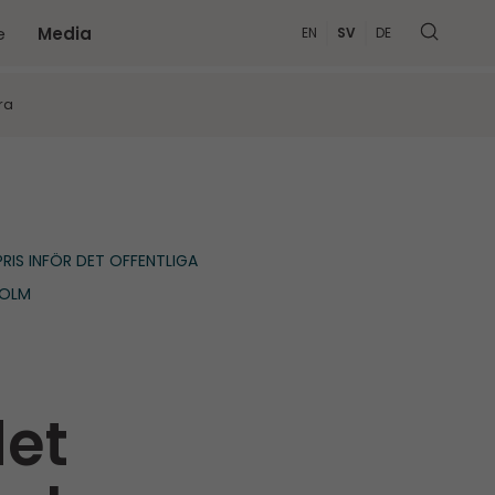
e
Media
EN
SV
DE
MER
ra
IS INFÖR DET OFFENTLIGA
HOLM
det