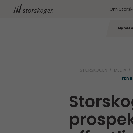
Om Stors
Nyhete
STORSKOGEN
MEDIA
ERBJ
Storsko
prospekt