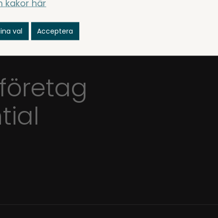
 kakor här
ina val
Acceptera
 företag
tial