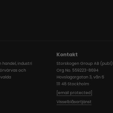
Kontakt
handel, industri
Storskogen Group AB (publ)
förvärvas och
Org No. 559223-8694
tvalda
Hovslagargatan 3, vån 6
111 48 Stockholm
[email protected]
Visselblåsartjänst