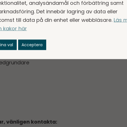
nktionalitet, analysändamål och förbättring samt
 avser motsvarande period 2020.
rknadsföring. Det innebär lagring av data eller
komst till data på din enhet eller webbläsare.
Läs 
 kakor här
AB (publ) Q2 Swedish
ina val
Acceptera
ation, vänligen kontakta:
medgrundare
r, vänligen kontakta: