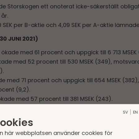
e Storskogen ett onoterat icke-säkerställt oblig
år.
0 SEK per B-aktie och 4,09 SEK per A-aktie lämnade
30 JUNI 2021)
kade med 61 procent och uppgick till 6 713 MSEK (
ökade med 52 procent till 530 MSEK (349), motsvar
).
de med 71 procent och uppgick till 654 MSEK (382
cent (9,2).
ökade med 57 procent till 381 MSEK (243).
 löpande verksamheten uppgick till 1 088 MSEK (25
SV
EN
nittligt eget kapital uppgick till 12,6 procent (11,4
ookies
omförts sedan årets början, med en total årsomsä
n här webbplatsen använder cookies för