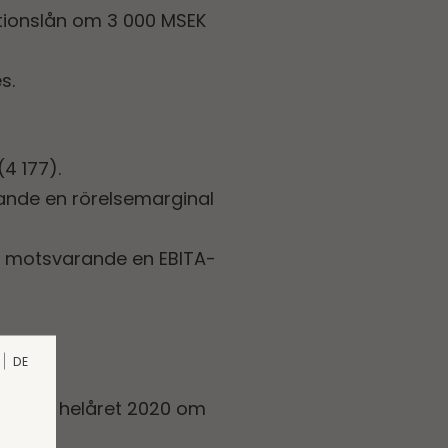
ationslån om 3 000 MSEK
s.
4 177).
ande en rörelsemarginal
), motsvarande en EBITA-
1).
DE
).
ttning helåret 2020 om