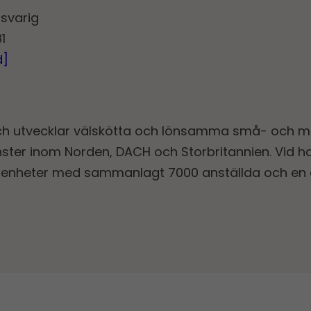
nsvarig
1
d]
ch utvecklar välskötta och lönsamma små- och m
nster inom Norden, DACH och Storbritannien. Vid ha
rsenheter med sammanlagt 7000 anställda och en