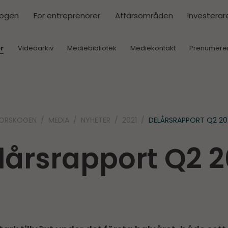
kogen
För entreprenörer
Affärsområden
Investerar
r
Videoarkiv
Mediebibliotek
Mediekontakt
Prenumere
ORSKOGEN
MEDIA
NYHETER
2021
DELÅRS­RAPPORT Q2 20
lårs­rapport Q2 2