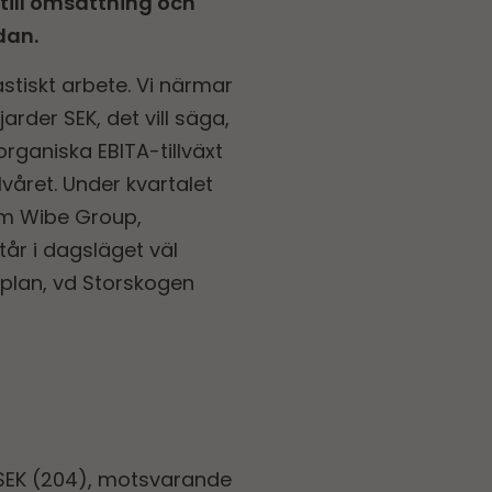
 till omsättning och
dan.
stiskt arbete. Vi närmar
rder SEK, det vill säga,
rganiska EBITA-tillväxt
lvåret. Under kvartalet
om Wibe Group,
år i dagsläget väl
Kaplan, vd Storskogen
MSEK (204), motsvarande