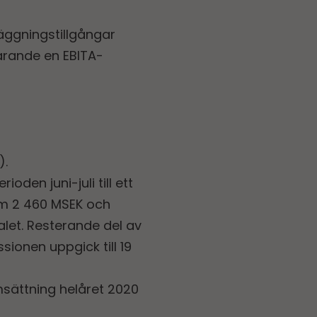
läggningstillgångar
arande en EBITA-
).
den juni-juli till ett
om 2 460 MSEK och
alet. Resterande del av
sionen uppgick till 19
sättning helåret 2020