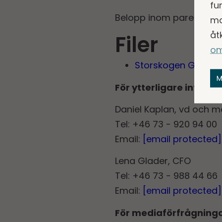
fu
Belopp inom parentes i
ma
åt
Filer
om
Storskogen Group 
M
För ytterligare inform
Daniel Kaplan, vd och 
Tel: +46 73 - 920 94 00
Email:
[email protected]
Lena Glader, CFO
Tel: +46 73 - 988 44 66
Email:
[email protected]
För mediaförfrågninga