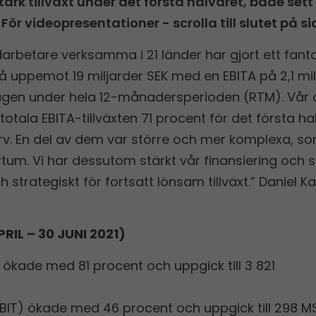
ark tillväxt under det första halvåret, både sett
 För videopresentationer - scrolla till slutet på si
rbetare verksamma i 21 länder har gjort ett fanta
uppemot 19 miljarder SEK med en EBITA på 2,1 milja
agen under hela 12-månadersperioden (RTM). Vår o
otala EBITA-tillväxten 71 procent för det första ha
rv. En del av dem var större och mer komplexa, s
um. Vi har dessutom stärkt vår finansiering och st
h strategiskt för fortsatt lönsam tillväxt.” Daniel 
RIL – 30 JUNI 2021)
ökade med 81 procent och uppgick till 3 821
(EBIT) ökade med 46 procent och uppgick till 298 