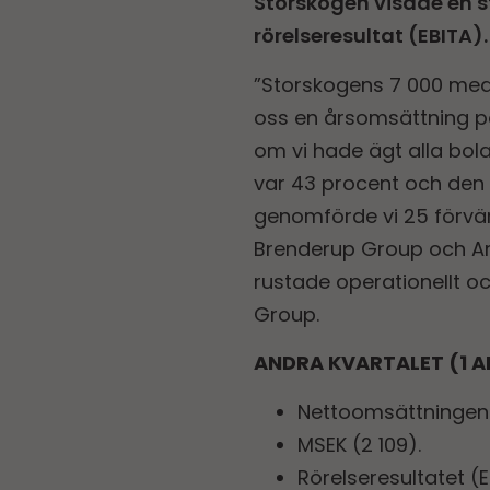
Storskogen visade en st
rörelseresultat (EBITA).
”Storskogens 7 000 meda
oss en årsomsättning på 
om vi hade ägt alla bol
var 43 procent och den t
genomförde vi 25 förvä
Brenderup Group och Art
rustade operationellt oc
Group.
ANDRA KVARTALET (1 AP
Nettoomsättningen 
MSEK (2 109).
Rörelseresultatet 