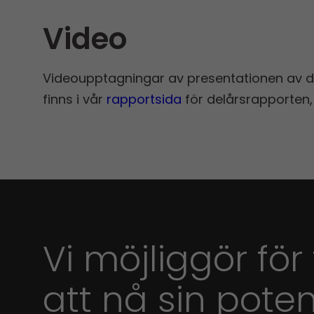
Video
Videoupptagningar av presentationen av 
finns i vår
rapportsida
för delårs­rapporten,
Vi möjliggör för
att nå sin poten