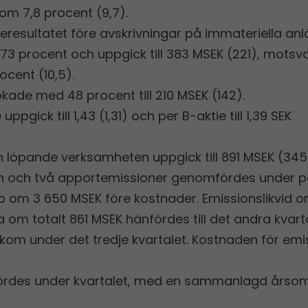
om 7,8 procent (9,7).
seresultatet före avskrivningar på immateriella an
73 procent och uppgick till 383 MSEK (221), motsv
ocent (10,5).
ökade med 48 procent till 210 MSEK (142).
ppgick till 1,43 (1,31) och per B-aktie till 1,39 SEK
 löpande verksamheten uppgick till 891 MSEK (345
n och två apportemissioner genomfördes under perio
om 3 650 MSEK före kostnader. Emissionslikvid 
om totalt 861 MSEK hänfördes till det andra kvart
nkom under det tredje kvartalet. Kostnaden för emis
rdes under kvartalet, med en sammanlagd årsom