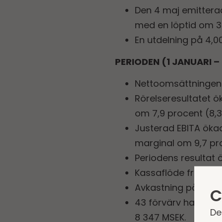
Den 4 maj emitterad
med en löptid om 3 
En utdelning på 4,0
PERIODEN (1 JANUARI – 
Nettoomsättningen ö
Rörelseresultatet 
om 7,9 procent (8,3
Justerad EBITA öka
marginal om 9,7 pro
Periodens resultat 
Kassaflöde från den
Avkastning på genoms
C
43 förvärv har gen
De
8 347 MSEK.