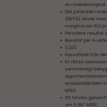
en rörelsemarginal 
Det justerade rörel
(EBITA) ökade med 
marginal om 10,0 pr
Periodens resultat 
Resultat per A-aktie u
(1,33).
Kassaflöde från den
En riktad nyemissio
sammanlagt belopp 
apportemissionerna 
emissionslikviden i
MSEK.
25 förvärv genomfö
om 5 867 MSEK.