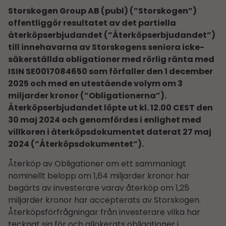
Storskogen Group AB (publ) (”Storskogen”)
offentliggör resultatet av det partiella
återköpserbjudandet (”Återköpserbjudandet”)
till innehavarna av Storskogens seniora icke-
säkerställda obligationer med rörlig ränta med
ISIN SE0017084650 som förfaller den 1 december
2025 och med en utestående volym om 3
miljarder kronor (”Obligationerna”).
Återköpserbjudandet löpte ut kl. 12.00 CEST den
30 maj 2024 och genomfördes i enlighet med
villkoren i återköpsdokumentet daterat 27 maj
2024 (”Återköpsdokumentet”).
Återköp av Obligationer om ett sammanlagt
nominellt belopp om 1,64 miljarder kronor har
begärts av investerare varav återköp om 1,25
miljarder kronor har accepterats av Storskogen.
Återköpsförfrågningar från investerare vilka har
tecknat sig för och allokerats obligationer i