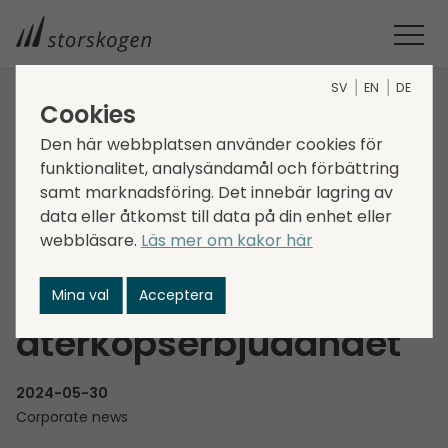
SV
EN
DE
Cookies
STORSKOGEN
MEDIA
NYHETER
2024
Den här webbplatsen använder cookies för
STORSKOGEN OFFENTLIGGÖR RESULTATET AV DET PARTIELLA
funktionalitet, analysändamål och förbättring
ÅTERKÖPSERBJUDANDET
samt marknadsföring. Det innebär lagring av
Storskogen
data eller åtkomst till data på din enhet eller
webbläsare.
Läs mer om kakor här
offentliggör resultatet
av det partiella
Mina val
Acceptera
återköpserbjudandet
2024-05-30
Corporate news