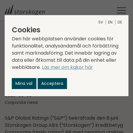
SV
EN
DE
Cookies
STORSKOGEN
MEDIA
NYHETER
2023
Den här webbplatsen använder cookies för
funktionalitet, analysändamål och förbättring
S&P BEKRÄFTAR STORSKOGENS KREDITBETYG
S&P bekräftar
samt marknadsföring. Det innebär lagring av
data eller åtkomst till data på din enhet eller
Storskogens
webbläsare.
Läs mer om kakor här
kreditbetyg
Mina val
Acceptera
2023-06-08
Corporate news
S&P Global Ratings (”S&P”) bekräftade den 8 juni
Storskogen Group AB:s (”Storskogen”) kreditbetyg
(corporate family rating) BB med negativa utsikter.