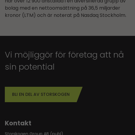
har över 12 900 anställda i en diversifierad grupp av
bolag med en nettoomsättning på 36,5 miljarder
kronor (LTM) och är noterat på Nasdaq Stockholm.
Vi möjliggör för företag att nå
sin potential
BLI EN DEL AV STORSKOGEN
Kontakt
Storskogen Group AB (publ)