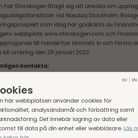
ren har Storskogen åtagit sig att ansöka om upptag
agsobligationslistan vid Nasdaq Stockholm. Bolag
eringsprospekt som idag har godkänts av Finansin
bolagets webbplats www.storskogen.com och Finans
pptagande till handel har lämnats in och första da
 bli omkring den 28 januari 2022.
änligen kontakta:
medgrundare
SV
EN
ookies
torskogen.com
n här webbplatsen använder cookies för
nktionalitet, analysändamål och förbättring samt
rknadsföring. Det innebär lagring av data eller
komst till data på din enhet eller webbläsare.
Läs 
orskogen.com
 kakor här