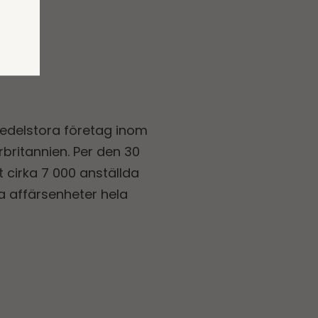
edelstora företag inom
britannien. Per den 30
cirka 7 000 anställda
a affärsenheter hela