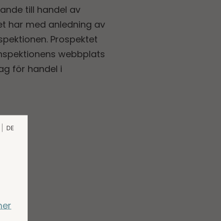
ande till handel av
et har med anledning av
spektionen. Prospektet
inspektionens webbplats
g för handel i
DE
mer