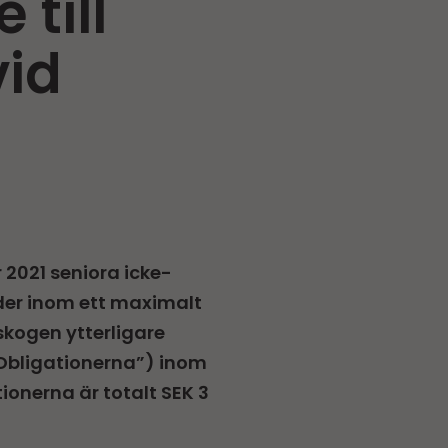
till
vid
2021 seniora icke-
rder inom ett maximalt
skogen ytterligare
”Obligationerna”) inom
ionerna är totalt SEK 3