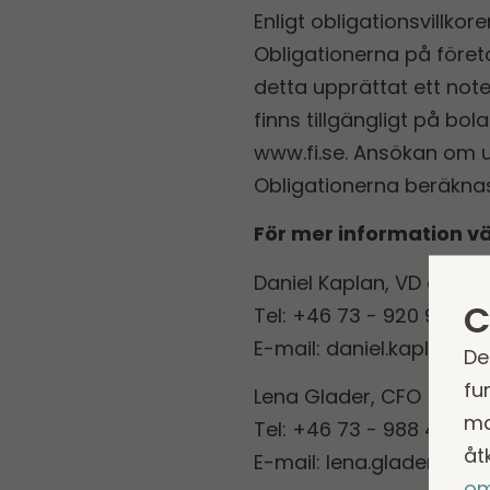
Enligt obligationsvillko
Obligationerna på föret
detta upprättat ett not
finns tillgängligt på 
www.fi.se. Ansökan om u
Obligationerna beräknas
För mer information v
Daniel Kaplan, VD och 
C
Tel: +46 73 - 920 94 00
E-mail:
daniel.kaplan@s
De
fu
Lena Glader, CFO
ma
Tel: +46 73 - 988 44 66
åt
E-mail:
lena.glader@st
om