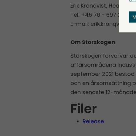
Erik Kronqvist, Head of I
Tel: +46 70 - 697 22 22
M
E-mail:
erik.kronqvist@
Om Storskogen
Storskogen förvärvar o
affärsområdena Industri
september 2021 bestod 
och en årsomsättning på
den senaste 12-månade
Filer
Release