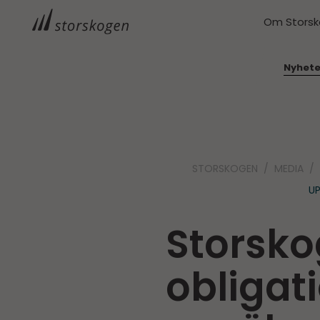
Om Stors
Nyhete
STORSKOGEN
MEDIA
UP
Storsko
obligat