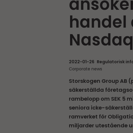
ansöker
handel 
Nasdaq
2022-01-26
Regulatorisk in
Corporate news
Storskogen Group AB (p
säkerställda företagso
rambelopp om SEK 5 mil
seniora icke-säkerstäl
ramverket för Obligatio
miljarder utestående u