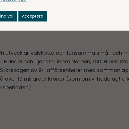
nvestor Relations
ina val
Acceptera
storskogen.com
ch utvecklar välskötta och lönsamma små- och m
, Handel och Tjänster inom Norden, DACH och Stor
Storskogen av 94 affärsenheter med sammanlagt 
 över 19 miljarder kronor (som om vi hade ägt all
rsperioden).