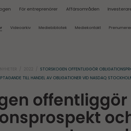
kogen
För entreprenörer
Affärsområden
Investerar
r
Videoarkiv
Mediebibliotek
Mediekontakt
Prenumere
NYHETER
2022
STORSKOGEN OFFENTLIGGÖR OBLIGATIONSP
PTAGANDE TILL HANDEL AV OBLIGATIONER VID NASDAQ STOCKHOL
gen offentliggör
ionsprospekt oc