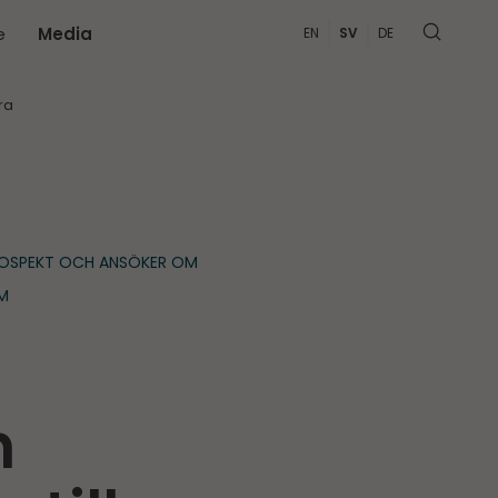
e
Media
EN
SV
DE
MER
ra
ROSPEKT OCH ANSÖKER OM
M
h