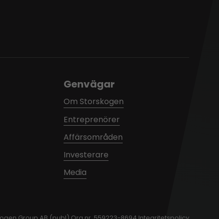
Genvägar
Om Storskogen
Entreprenörer
Affärsområden
Investerare
Media
kogen Group AB (publ) Org nr. 559223-8694
Integritetspolicy