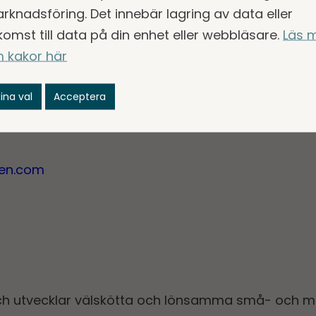
rknadsföring. Det innebär lagring av data eller
änligen kontakta:
komst till data på din enhet eller webbläsare.
Läs 
ingens ordförande
 kakor här
ina val
Acceptera
gen.com
ch utvecklar välskötta och lönsamma små- och m