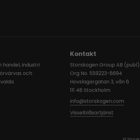
Kontakt
handel, industri
Storskogen Group AB (publ)
förvärvas och
Org No. 559223-8694
tvalda
Hovslagargatan 3, vån 6
111 48 Stockholm
info@storskogen.com
Visselblåsartjänst
© Stors