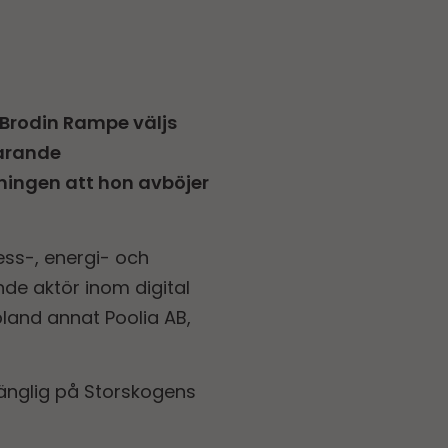
 Brodin Rampe väljs
arande
ningen att hon avböjer
ess-, energi- och
de aktör inom digital
land annat Poolia AB,
gänglig på Storskogens