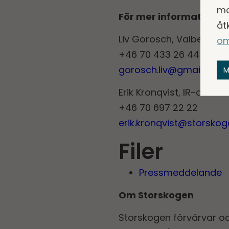
ma
För mer information, v
åt
Liv Gorosch, Valberedn
om
+46 70 433 26 44
gorosch.liv@gmail.com
M
Erik Kronqvist, IR-chef
+46 70 697 22 22
erik.kronqvist@storsko
Filer
Pressmeddelande
Om Storskogen
Storskogen förvärvar o