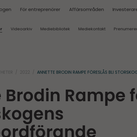
kogen
För entreprenörer
Affärsområden
Investerar
r
Videoarkiv
Mediebibliotek
Mediekontakt
Prenumere
YHETER
2022
ANNETTE BRODIN RAMPE FÖRESLÅS BLI STORSK
 Brodin Rampe f
rskogens
eordförande