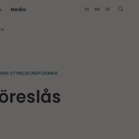
e
Media
EN
SV
DE
MER
ra
OGENS STYRELSEORDFÖRANDE
öreslås