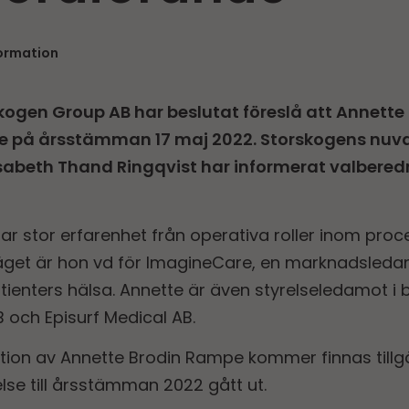
formation
kogen Group AB har beslutat föreslå att Annette
e på årsstämman 17 maj 2022. Storskogens nuv
isabeth Thand Ringqvist har informerat valbered
r stor erfarenhet från operativa roller inom proc
släget är hon vd för ImagineCare, en marknadsledan
ienters hälsa. Annette är även styrelseledamot i b
 och Episurf Medical AB.
ation av Annette Brodin Rampe kommer finnas till
lse till årsstämman 2022 gått ut.