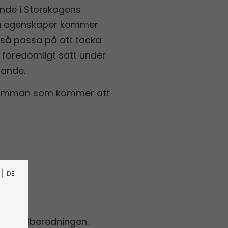
ande i Storskogens
iga egenskaper kommer
också passa på att tacka
t föredömligt sätt under
rande.
sstämman som kommer att
DE
till valberedningen.