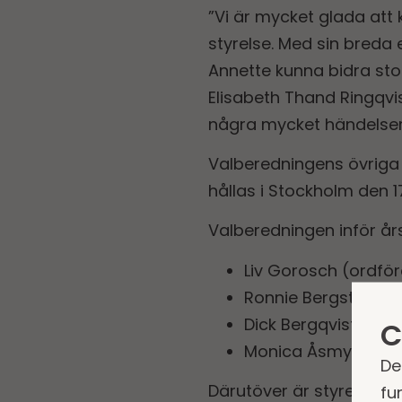
”Vi är mycket glada att
styrelse. Med sin bred
Annette kunna bidra stort
Elisabeth Thand Ringqvis
några mycket händelseri
Valberedningens övriga
hållas i Stockholm den 1
Valberedningen inför å
Liv Gorosch (ordfö
Ronnie Bergström, 
Dick Bergqvist, uts
C
Monica Åsmyr, uts
De
Därutöver är styrelsens 
fu