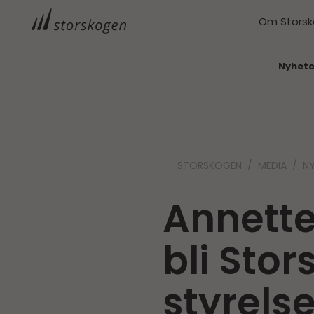
Om Stors
Nyhete
STORSKOGEN
MEDIA
N
Annette
bli Sto
styrels