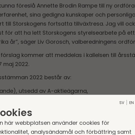
 kunna föreslå Annette Brodin Rampe till ny ordför
a erfarenhet, sina gedigna kunskaper och personl
 till Storskogens fortsatta tillväxtresa. Jag vill 
t för att ha lett Storskogens styrelsearbete på et
ka år”, säger Liv Gorosch, valberedningens ordfö
 förslag kommer att meddelas i kallelsen till år
7 maj 2022.
rsstämman 2022 består av:
rande), utsedd av A-aktieägarna,
utsedd av A-aktieägarna,
SV
EN
edd av AMF,
ookies
edd av Swedbank Robur Fonder.
n här webbplatsen använder cookies för
ordförande, Elisabeth Thand Ringqvist, adjungerad 
nktionalitet, analysändamål och förbättring samt