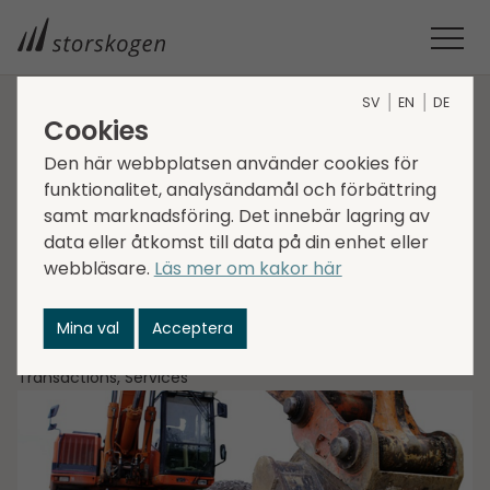
SV
EN
DE
Cookies
STORSKOGEN
MEDIA
NYHETER
2021
Den här webbplatsen använder cookies för
STORSKOGEN FÖRVÄRVAR MARKBYGGARNA I SKELLEFTEÅ
Storskogen förvärvar
funktionalitet, analysändamål och förbättring
samt marknadsföring. Det innebär lagring av
Markbyggarna i
data eller åtkomst till data på din enhet eller
webbläsare.
Läs mer om kakor här
Skellefteå
Mina val
Acceptera
2021-12-20
Transactions, Services