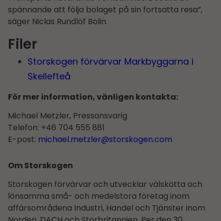
spännande att följa bolaget på sin fortsatta resa”,
säger Niclas Rundlöf Bolin.
Filer
Storskogen förvärvar Markbyggarna i
Skellefteå
För mer information, vänligen kontakta:
Michael Metzler, Pressansvarig
Telefon: +46 704 555 881
E-post:
michael.metzler@storskogen.com
Om Storskogen
Storskogen förvärvar och utvecklar välskötta och
lönsamma små- och medelstora företag inom
affärsområdena Industri, Handel och Tjänster inom
Norden, DACH och Storbritannien. Per den 30