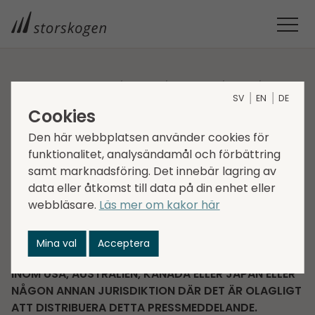
STORSKOGEN
MEDIA
NYHETER
2021
SV
EN
DE
MEDDELANDE OM STABILISERINGSÅTGÄRDER
Cookies
Meddelande om
Den här webbplatsen använder cookies för
stabiliseringsåtgärder
funktionalitet, analysändamål och förbättring
samt marknadsföring. Det innebär lagring av
data eller åtkomst till data på din enhet eller
2021-10-13
Regulatorisk information
webbläsare.
Läs mer om kakor här
Corporate news
INTE FÖR OFFENTLIGGÖRANDE, PUBLICERING ELLER
Mina val
Acceptera
DISTRIBUTION, DIREKT ELLER INDIREKT, TILL ELLER
INOM USA, AUSTRALIEN, KANADA ELLER JAPAN ELLER
NÅGON ANNAN JURISDIKTION DÄR DET ÄR OLAGLIGT
ATT DISTRIBUERA DETTA PRESSMEDDELANDE.