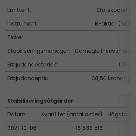
Emittent:
Storskogen Gr
Instrument:
B-aktier (ISIN:
Ticker:
Stabiliseringsmanager:
Carnegie Investment B
Erbjudandestorlek:
155 84
Erbjudandepris
38,50 kronor (SE
Stabiliseringsåtgärder
Datum
Kvantitet (antal aktier)
Högsta pri
2021-10-06
16 533 513