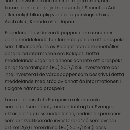
som hänvisas till häri har inte registrerats, och
kommer inte att registreras, enligt Securities Act
eller enligt tillämplig värdepapperslagstiftning i
Australien, Kanada eller Japan.
Erbjudandet av de värdepapper som omnämns i
detta meddelande har lämnats genom ett prospekt
som tillhandahållits av Bolaget och som innehåller
detaljerad information om Bolaget. Detta
meddelande utgör en annons och inte ett prospekt
enligt förordningen (EU) 2017/1129. Investerare bör
inte investera i de värdepapper som beskrivs i detta
meddelande med stöd av annat än informationen i
tidigare nämnda prospekt.
I en medlemsstat i Europeiska ekonomiska
samarbetsområdet, med undantag för Sverige,
riktas detta pressmeddelande, endast till personer
som är ”kvalificerade investerare” så som avses i
artikel 2(e) i förordning (EU) 2017/1129 (i dess