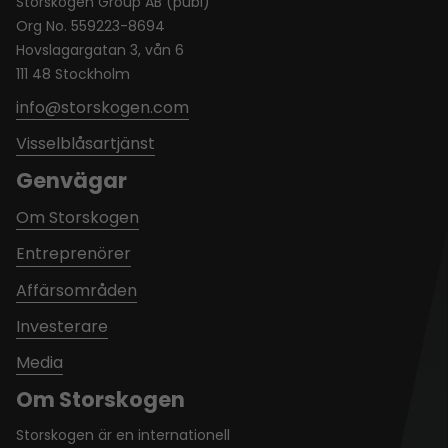
Storskogen Group AB (publ)
Org No. 559223-8694
Hovslagargatan 3, vån 6
111 48 Stockholm
info@storskogen.com
Visselblåsartjänst
Genvägar
Om Storskogen
Entreprenörer
Affärsområden
Investerare
Media
Om Storskogen
Storskogen är en internationell