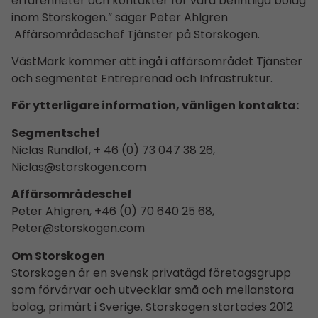
erfarenheter och kontakter för våra befintliga bolag
inom Storskogen.” säger Peter Ahlgren
Affärsområdes­chef Tjänster på Storskogen.
VästMark kommer att ingå i affärsområdet Tjänster
och segmentet Entreprenad och Infrastruktur.
För ytterligare information, vänligen kontakta:
Segmentschef
Niclas Rundlöf, + 46 (0) 73 047 38 26,
Niclas@storskogen.com
Affärsområdes­chef
Peter Ahlgren, +46 (0) 70 640 25 68,
Peter@storskogen.com
Om Storskogen
Storskogen är en svensk privatägd företagsgrupp
som förvärvar och utvecklar små och mellanstora
bolag, primärt i Sverige. Storskogen startades 2012