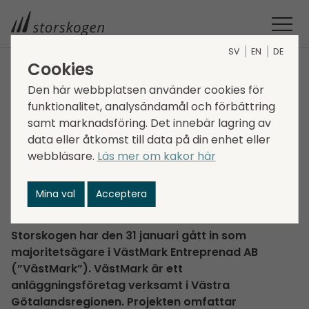
SV
EN
DE
Cookies
STORSKOGEN
MEDIA
NYHETER
2020
Den här webbplatsen använder cookies för
funktionalitet, analysändamål och förbättring
STORSKOGEN FÖRVÄRVAR VÄSTMARK ENTREPRENAD
Storskogen förvärvar
samt marknadsföring. Det innebär lagring av
data eller åtkomst till data på din enhet eller
VästMark Entreprenad
webbläsare.
Läs mer om kakor här
2020-02-03
Mina val
Acceptera
Transactions, Services
Storskogen har den 31 januari gått in som
majoritetsägare i VästMark Entreprenad AB
(”VästMark”). VästMark är ett
anläggningsföretag verksamt i Västra
Götalandsregionen. Projekten omfattar