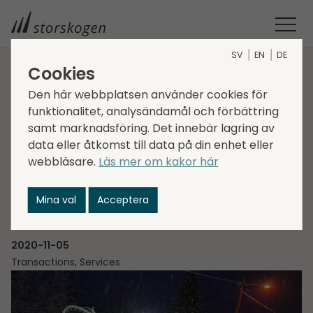
SV
EN
DE
Cookies
STORSKOGEN
MEDIA
NYHETER
2020
Den här webbplatsen använder cookies för
STORSKOGEN FÖRVÄRVAR NORDIC DRILLING SYSTEM I GÄVLE
funktionalitet, analysändamål och förbättring
samt marknadsföring. Det innebär lagring av
AB
Storskogen förvärvar
data eller åtkomst till data på din enhet eller
webbläsare.
Läs mer om kakor här
Nordic Drilling System
Mina val
Acceptera
i Gävle AB
2020-11-05
Transactions, Services