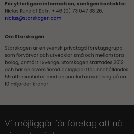
För ytterligare information, vänligen kontakta:
Niclas Rundlöf Bolin, + 46 (0) 73 047 38 26,
niclas@storskogen.com
Om Storskogen
Storskogen är en svensk privatägd företagsgrupp
som förvärvar och utvecklar små och mellanstora
bolag, primärt i Sverige. Storskogen startades 2012
och har en diversifierad bolagsportfölj innehållandes
55 affärsenheter med en samlad omsättning på ca
10 miljarder kronor.
Vi möjliggör för företag att nå