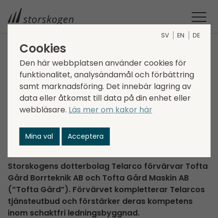
SV
EN
DE
Cookies
STORSKOGEN
MEDIA
NYHETER
2019
Den här webbplatsen använder cookies för
funktionalitet, analysändamål och förbättring
TELARCO FÖRVÄRVAR TOFTA GÅRD
Telarco förvärvar Tofta
samt marknadsföring. Det innebär lagring av
data eller åtkomst till data på din enhet eller
Gård
webbläsare.
Läs mer om kakor här
2019-03-04
Mina val
Acceptera
Transactions, Services
Storskogens dotterbolag Telarco förvärvar Tofta
Gård Borrteknik AB och Tofta Gård Maskin AB
(”Tofta Gård”). Förvärvet kompletterar Telarcos
tjänsteutbud och förstärker deras kompetens
inom schaktfri ledningsbyggnad.