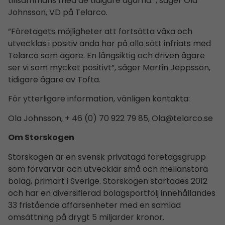
tillsammans med de tidigare ägarna.”, säger Ola
Johnsson, VD på Telarco.
”Företagets möjligheter att fortsätta växa och
utvecklas i positiv anda har på alla sätt infriats med
Telarco som ägare. En långsiktig och driven ägare
ser vi som mycket positivt”, säger Martin Jeppsson,
tidigare ägare av Tofta.
För ytterligare information, vänligen kontakta:
Ola Johnsson, + 46 (0) 70 922 79 85,
Ola@telarco.se
Om Storskogen
Storskogen är en svensk privatägd företagsgrupp
som förvärvar och utvecklar små och mellanstora
bolag, primärt i Sverige. Storskogen startades 2012
och har en diversifierad bolagsportfölj innehållandes
33 fristående affärsenheter med en samlad
omsättning på drygt 5 miljarder kronor.