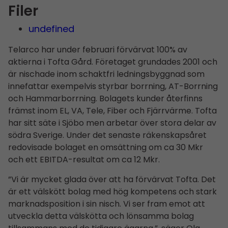
Filer
undefined
Telarco har under februari förvärvat 100% av
aktierna i Tofta Gård. Företaget grundades 2001 och
är nischade inom schaktfri ledningsbyggnad som
innefattar exempelvis styrbar borrning, AT-Borrning
och Hammarborrning. Bolagets kunder återfinns
främst inom EL, VA, Tele, Fiber och Fjärrvärme. Tofta
har sitt säte i Sjöbo men arbetar över stora delar av
södra Sverige. Under det senaste räkenskapsåret
redo­visade bolaget en omsättning om ca 30 Mkr
och ett EBITDA-resultat om ca 12 Mkr.
”Vi är mycket glada över att ha förvärvat Tofta. Det
är ett välskött bolag med hög kompetens och stark
marknadsposition i sin nisch. Vi ser fram emot att
utveckla detta välskötta och lönsamma bolag