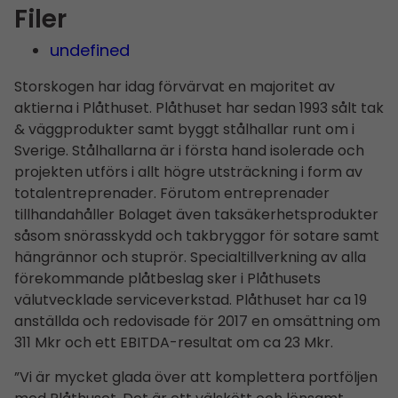
Filer
undefined
Storskogen har idag förvärvat en majoritet av
aktierna i Plåthuset. Plåthuset har sedan 1993 sålt tak
& väggprodukter samt byggt stålhallar runt om i
Sverige. Stålhallarna är i första hand isolerade och
projekten utförs i allt högre utsträckning i form av
totalentreprenader. Förutom entreprenader
tillhandahåller Bolaget även taksäkerhetsprodukter
såsom snörasskydd och takbryggor för sotare samt
hängrännor och stuprör. Specialtillverkning av alla
förekommande plåtbeslag sker i Plåthusets
välutvecklade serviceverkstad. Plåthuset har ca 19
anställda och redo­visade för 2017 en omsättning om
311 Mkr och ett EBITDA-resultat om ca 23 Mkr.
”Vi är mycket glada över att komplettera portföljen