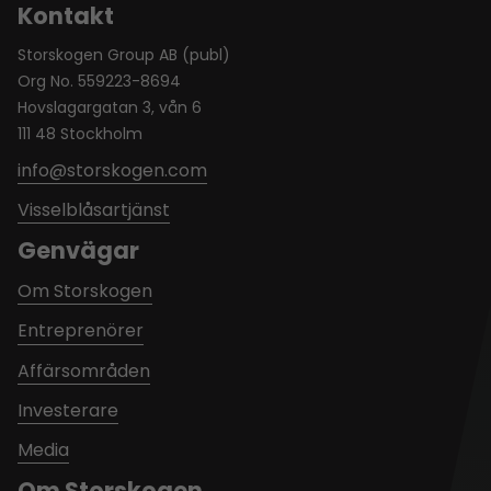
Kontakt
Storskogen Group AB (publ)
Org No. 559223-8694
Hovslagargatan 3, vån 6
111 48 Stockholm
info@storskogen.com
Visselblåsartjänst
Genvägar
Om Storskogen
Entreprenörer
Affärsområden
Investerare
Media
Om Storskogen