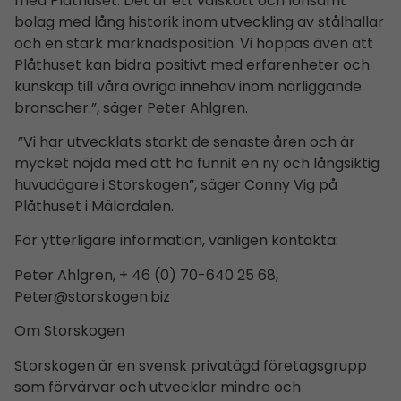
med Plåthuset. Det är ett välskött och lönsamt
bolag med lång historik inom utveckling av stålhallar
och en stark marknadsposition. Vi hoppas även att
Plåthuset kan bidra positivt med erfarenheter och
kunskap till våra övriga innehav inom närliggande
branscher.”, säger Peter Ahlgren.
”Vi har utvecklats starkt de senaste åren och är
mycket nöjda med att ha funnit en ny och långsiktig
huvudägare i Storskogen”, säger Conny Vig på
Plåthuset i Mälardalen.
För ytterligare information, vänligen kontakta:
Peter Ahlgren, + 46 (0) 70-640 25 68,
Peter@storskogen.biz
Om Storskogen
Storskogen är en svensk privatägd företagsgrupp
som förvärvar och utvecklar mindre och