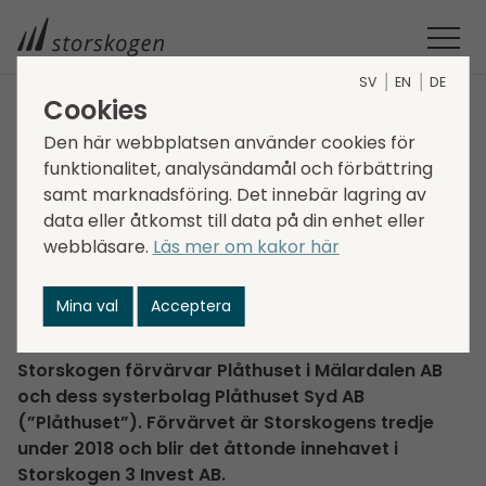
SV
EN
DE
Cookies
STORSKOGEN
MEDIA
NYHETER
2018
Den här webbplatsen använder cookies för
STORSKOGEN FÖRVÄRVAR PLÅTHUSET I MÄLARDALEN
funktionalitet, analysändamål och förbättring
Storskogen förvärvar
samt marknadsföring. Det innebär lagring av
data eller åtkomst till data på din enhet eller
Plåthuset i Mälardalen
webbläsare.
Läs mer om kakor här
2018-05-02
Mina val
Acceptera
Transactions, Services
Storskogen förvärvar Plåthuset i Mälardalen AB
och dess systerbolag Plåthuset Syd AB
(”Plåthuset”). Förvärvet är Storskogens tredje
under 2018 och blir det åttonde innehavet i
Storskogen 3 Invest AB.