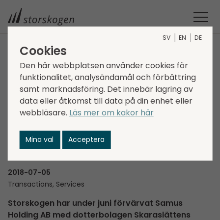
SV
EN
DE
Cookies
STORSKOGEN
MEDIA
NYHETER
2018
Den här webbplatsen använder cookies för
STORSKOGEN FÖRVÄRVAR LEDANDE KONCERN INOM
funktionalitet, analysändamål och förbättring
samt marknadsföring. Det innebär lagring av
TRANSPORTFÖRMEDLING
Storskogen förvärvar
data eller åtkomst till data på din enhet eller
webbläsare.
Läs mer om kakor här
ledande koncern inom
Mina val
Acceptera
transportförmedling
2018-07-05
Transactions, Services
Storskogen har under juni förvärvat Samus
Holding AB med dotterbolagen Skaraslättens