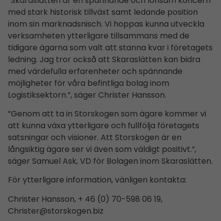
”Skaraslätten är en spännande och lönsam koncern
med stark historisk tillväxt samt ledande position
inom sin marknadsnisch. Vi hoppas kunna utveckla
verksamheten ytterligare tillsammans med de
tidigare ägarna som valt att stanna kvar i företagets
ledning. Jag tror också att Skaraslätten kan bidra
med värdefulla erfarenheter och spännande
möjligheter för våra befintliga bolag inom
Logistiksektorn.”, säger Christer Hansson.
”Genom att ta in Storskogen som ägare kommer vi
att kunna växa ytterligare och fullfölja företagets
satsningar och visioner. Att Storskogen är en
långsiktig ägare ser vi även som väldigt positivt.”,
säger Samuel Ask, VD för Bolagen inom Skaraslätten.
För ytterligare information, vänligen kontakta:
Christer Hansson, + 46 (0) 70-598 06 19,
Christer@storskogen.biz