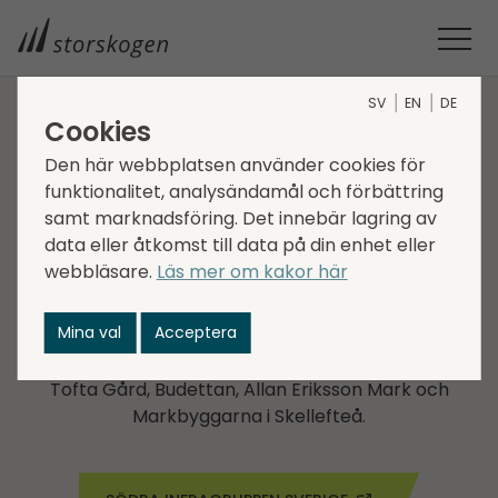
SV
EN
DE
Cookies
BOLAG INOM SERVICES
Den här webbplatsen använder cookies för
funktionalitet, analysändamål och förbättring
Södra Infragruppen Sverige
samt marknadsföring. Det innebär lagring av
data eller åtkomst till data på din enhet eller
Södra Infragruppen Sverige, SISAB, är en
webbläsare.
Läs mer om kakor här
bolagsgrupp verksamma inom bland annat
schaktfri grävning, transport, bygg, fiber-, tele- och
Mina val
Acceptera
elutveckling. Till företagen hör Telarco, nds Nordic
Drilling System, LM Transport, CSAB, Miljögården,
Tofta Gård, Budettan, Allan Eriksson Mark och
Markbyggarna i Skellefteå.