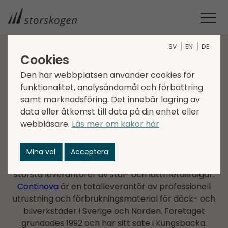
SV
EN
DE
Cookies
BOLAG INOM TRADE
Den här webbplatsen använder cookies för
funktionalitet, analysändamål och förbättring
Nordic Wheel & Autosupply
samt marknadsföring. Det innebär lagring av
data eller åtkomst till data på din enhet eller
AB
webbläsare.
Läs mer om kakor här
Nordic Wheel & Autosupply AB består av de
separata bolagen Continova och Special Wheels.
Mina val
Acceptera
Special Wheels
grundades 1993 och är en av Sveriges
största leverantörer av stål- och lättmetallfälgar.
Continova
är en totalleverantör av professionell
utrustning och förbrukningsmaterial för däck- och
bilverkstäder i Sverige och Norden. Företaget
grundades 1992 och har sitt säte i Kungsbacka.