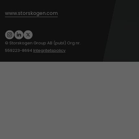
www.storskogen.com
© Storskogen Group AB (publ) Org nr.
559223-8694
Integritetspolicy