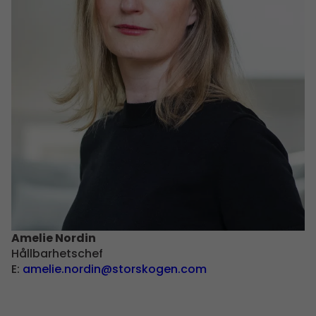
Amelie Nordin
Hållbarhets­chef
E:
amelie.nordin@storskogen.com