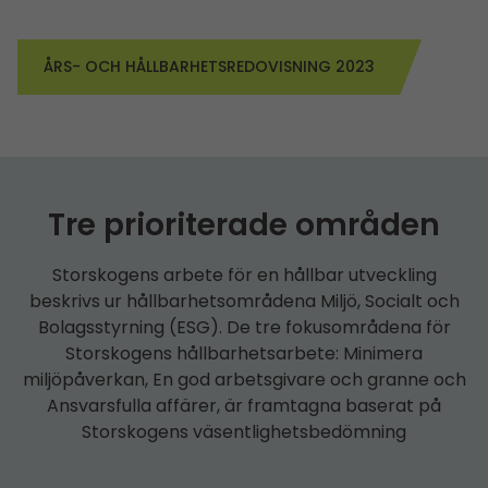
ÅRS- OCH HÅLLBARHETS­REDO­VISNING 2023
Tre prioriterade områden
Storskogens arbete för en hållbar utveckling
beskrivs ur hållbarhets­områdena Miljö, Socialt och
Bolagsstyrning (ESG). De tre fokusområdena för
Storskogens hållbarhets­arbete: Minimera
miljöpåverkan, En god arbetsgivare och granne och
Ansvarsfulla affärer, är framtagna baserat på
Storskogens väsentlighetsbedömning