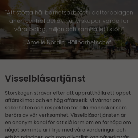
Att stötta hållbarhets­arbetet i dotterbolagen
är en central del av hur vi skapar värde för
våra bolag, miljön och samhället i stort
Amelie Nordin, Hållbarhets­chef
Visselblåsartjänst
Storskogen strävar efter att upprätthålla ett öppet
affärsklimat och en hög affärsetik. Vi värnar om
säkerheten och respekten för alla människor som
berörs av vår verksamhet. Visselblåsartjänsten är
en anonym kanal för att slå larm om en farhåga om
något som inte är i linje med våra värderingar och
etiska principer, och som allvarligt kan påverka vår