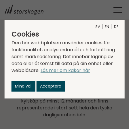
SV
EN
DE
Cookies
BOLAG INOM INDUSTRY
Den här webbplatsen använder cookies för
funktionalitet, analysändamål och förbättring
Wingert Foods
samt marknadsföring. Det innebär lagring av
data eller åtkomst till data på din enhet eller
Wingert Foods GmbH är en ledande tillverkare av
webbläsare.
Läs mer om kakor här
färdigmat i Tyskland. Bolaget producerar flerfacks-
matbrickor och säljer dessa via private label
Mina val
Acceptera
distributionspartners samt Unilever-varumärket ”Du
darfst”. Alla produkter har en livslängd utanför
kylskåp på minst 12 månader och finns
representerade i stort sett hela den tyska
dagligvaruhandeln.