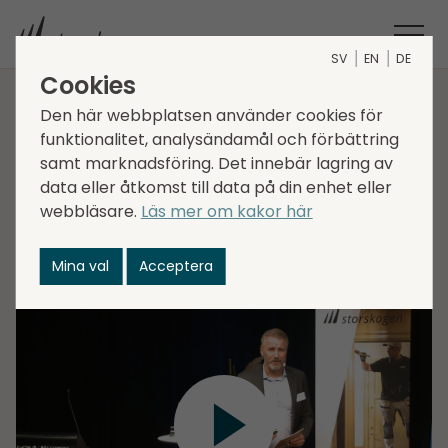
SV
EN
DE
Cookies
Kapitalmarknadsdag:
Den här webbplatsen använder cookies för
funktionalitet, analysändamål och förbättring
Fredrik Bergegård
samt marknadsföring. Det innebär lagring av
data eller åtkomst till data på din enhet eller
webbläsare.
Läs mer om kakor här
Fredrik Bergegård, EVP, Head of Business Area
Industry, gör en djupdykning i affärsområdet på
Mina val
Acceptera
Storskogens Kapitalmarknadsdag 2022.