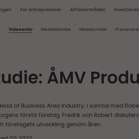
kogen
För entreprenörer
Affärsområden
Investerar
r
Videoarkiv
Mediebibliotek
Mediekontakt
Prenumere
tudie: ÅMV Prod
 Head of Business Area Industry, i samtal med Robe
skogens första företag. Fredrik och Robert diskute
h företagets utveckling genom åren.
ed Q2 2022.