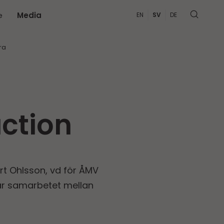
e
Media
EN
SV
DE
MER
ra
uction
rt Ohlsson, vd för ÅMV
rar samarbetet mellan