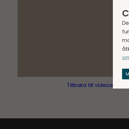
C
De
fu
ma
åt
om
M
Tillbaka till videoarkivet