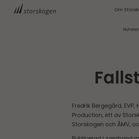
Om Stors
Nyhete
Falls
Fredrik Bergegård, EVP,
Production, ett av Stor
Storskogen och ÅMV, oc
Publicerad i samband m