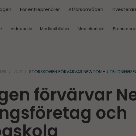
kogen
För entreprenörer
Affärsområden
Investerar
r
Videoarkiv
Mediebibliotek
Mediekontakt
Prenumere
TER
2021
STORSKOGEN FÖRVÄRVAR NEWTON – UTBILDNINGS
gen förvärvar N
ingsföretag och
ögskola