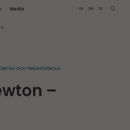
e
Media
EN
SV
DE
MER
ra
FÖRETAG OCH YRKESHÖGSKOLA
ewton –