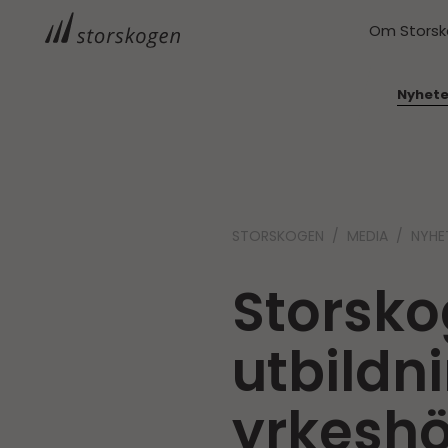
Om Stors
Nyhete
STORSKOGEN
MEDIA
NYHE
Storsko
utbildn
yrkesh