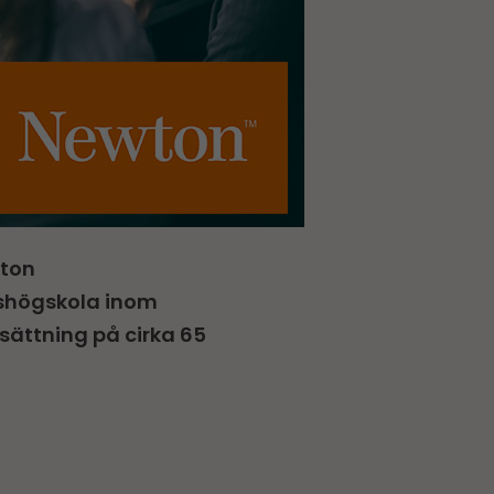
wton
eshögskola inom
sättning på cirka 65