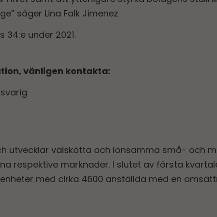
ige” säger Lina Falk Jimenez
s 34:e under 2021.
ation, vänligen kontakta:
nsvarig
ch utvecklar välskötta och lönsamma små- och m
na respektive marknader. I slutet av första kvarta
senheter med cirka 4600 anställda med en omsätt