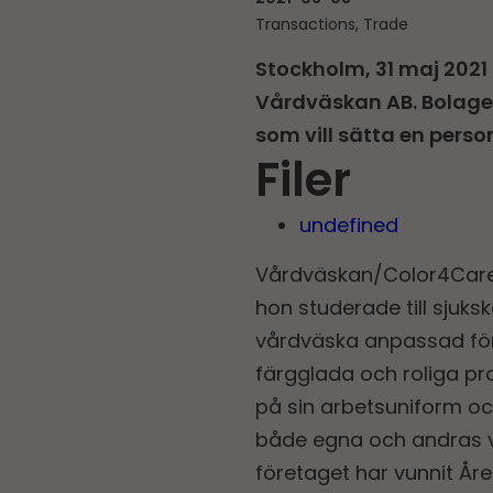
Transactions, Trade
Stockholm, 31 maj 2021 
Vårdväskan AB. Bolaget
som vill sätta en perso
Filer
undefined
Vårdväskan/Color4Care gr
hon studerade till sjuk
vårdväska anpassad för 
färgglada och roliga pr
på sin arbetsuniform och
både egna och andras va
företaget har vunnit Åre