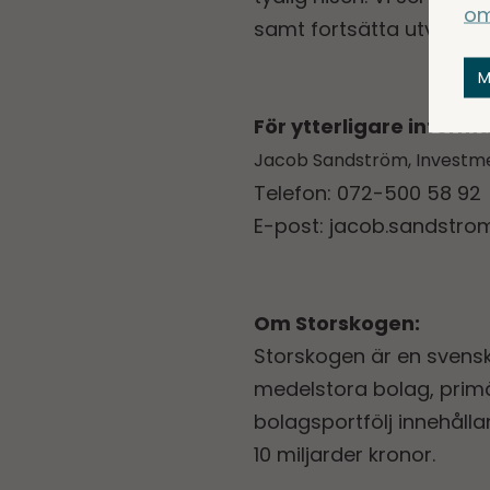
om
samt fortsätta utveckla
M
För ytterligare inform
Jacob Sandström, Investme
Telefon: 072-500 58 92
E-post:
jacob.sandstr
Om Storskogen:
Storskogen är en svens
medelstora bolag, primär
bolagsportfölj innehåll
10 miljarder kronor.