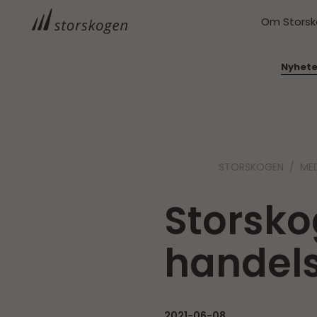
Om Stors
Nyhete
STORSKOGEN
ME
Storsko
handel
2021-06-08