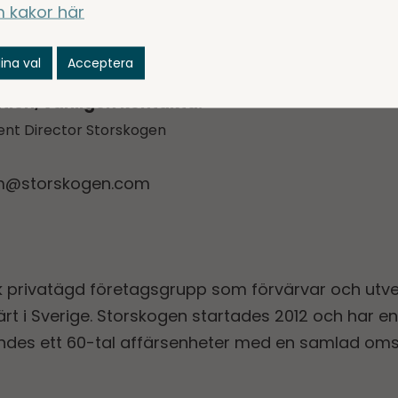
 kakor här
 hela Storskogens portfölj av e-handelsbolag”, s
ina val
Acceptera
ation, vänligen kontakta:
nt Director Storskogen
om@storskogen.com
k privatägd företagsgrupp som förvärvar och utv
t i Sverige. Storskogen startades 2012 och har en 
andes ett 60-tal affärsenheter med en samlad oms