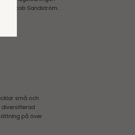
äger Jacob Sandström.
ecklar små och
diversifierad
ättning på över