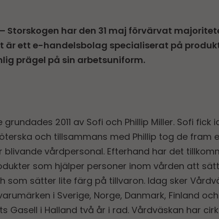
– Storskogen har den 31 maj förvärvat majoritete
 är ett e-handelsbolag specialiserat på produkt
nlig prägel på sin arbetsuniform.
undades 2011 av Sofi och Phillip Miller. Sofi fick i
sköterska och tillsammans med Phillip tog de fram
blivande vårdpersonal. Efterhand har det tillkommi
odukter som hjälper personer inom vården att sätt
 som sätter lite färg på tillvaron. Idag sker Vårdv
rumärken i Sverige, Norge, Danmark, Finland och
ts Gasell i Halland två år i rad. Vårdväskan har cir