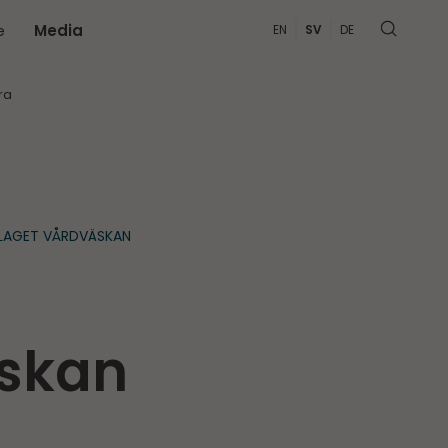
e
Media
EN
SV
DE
MER
ra
LAGET VÅRDVÄSKAN
äskan