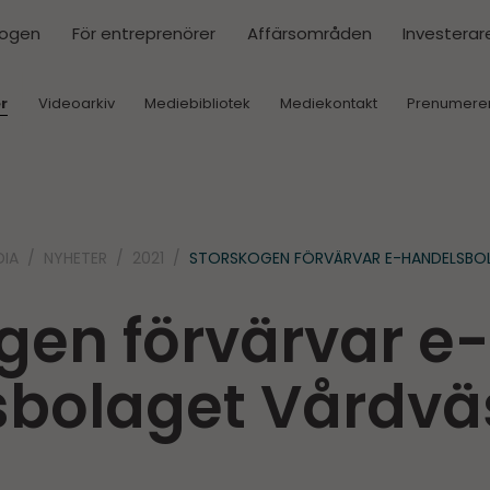
kogen
För entreprenörer
Affärsområden
Investerar
r
Videoarkiv
Mediebibliotek
Mediekontakt
Prenumere
DIA
NYHETER
2021
STORSKOGEN FÖRVÄRVAR E-HANDELSBO
gen förvärvar e-
sbolaget Vårdv