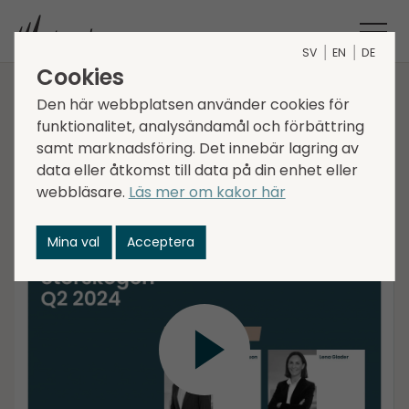
SV
EN
DE
Cookies
Delårs­rapport Q2 2024
Den här webbplatsen använder cookies för
funktionalitet, analysändamål och förbättring
samt marknadsföring. Det innebär lagring av
data eller åtkomst till data på din enhet eller
Christer Hansson, vd, och Lena Glader, CFO,
webbläsare.
Läs mer om kakor här
presenterar Storskogens delårs­­rapport för andra
kvartalet 2024, följt av en frågestund (på engelska).
Mina val
Acceptera