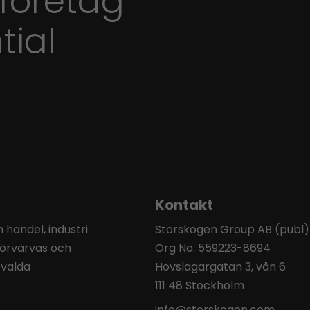
 företag
tial
Kontakt
handel, industri
Storskogen Group AB (publ)
förvärvas och
Org No. 559223-8694
tvalda
Hovslagargatan 3, vån 6
111 48 Stockholm
info@storskogen.com