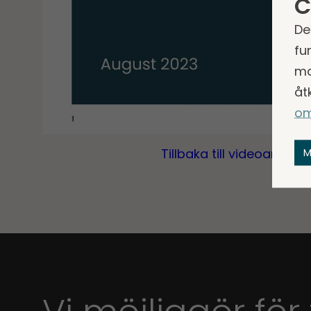
C
De
fu
ma
åt
om
M
Tillbaka till videoarkivet