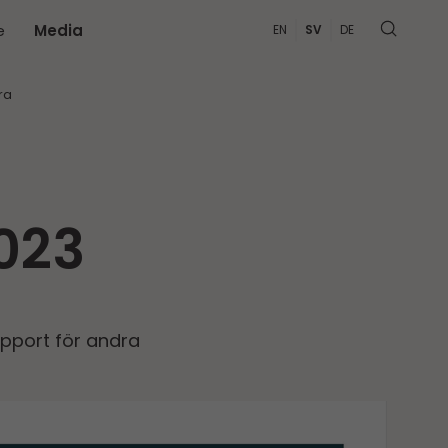
e
Media
EN
SV
DE
MER
ra
2023
apport för andra