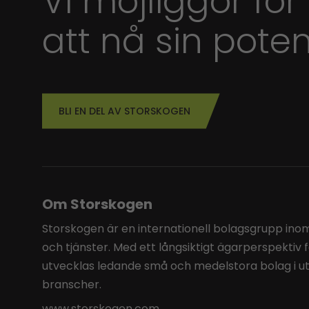
Vi möjliggör för
att nå sin poten
BLI EN DEL AV STORSKOGEN
Om Storskogen
Storskogen är en internationell bolagsgrupp inom 
och tjänster. Med ett långsiktigt ägarperspektiv 
utvecklas ledande små och medelstora bolag i u
branscher.
www.storskogen.com