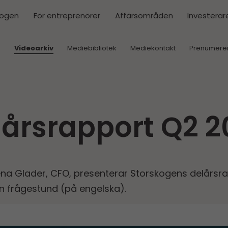
kogen
För entreprenörer
Affärsområden
Investerar
r
Videoarkiv
Mediebibliotek
Mediekontakt
Prenumere
års­rapport Q2 
Lena Glader, CFO, presenterar Storskogens delårs­r
 en frågestund (på engelska).