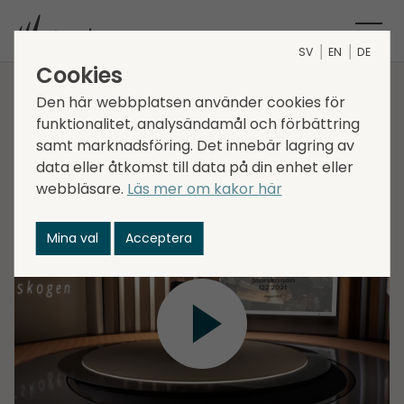
SV
EN
DE
Cookies
Den här webbplatsen använder cookies för
Delårs­rapport Q2 2021
funktionalitet, analysändamål och förbättring
samt marknadsföring. Det innebär lagring av
data eller åtkomst till data på din enhet eller
Daniel Kaplan, vd, och Lena Glader, CFO, presenterar
webbläsare.
Läs mer om kakor här
Storskogens delårs­­rapport för andra kvartalet 2021.
Mina val
Acceptera