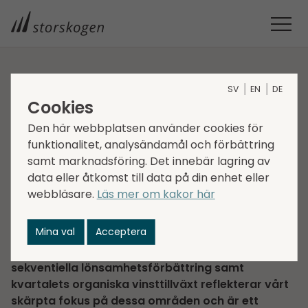
STORSKOGEN
MEDIA
NYHETER
2025
SV
EN
DE
Cookies
BOKSLUTSKOMMUNIKÉ 2024
Bokslutskommuniké
Den här webbplatsen använder cookies för
funktionalitet, analysändamål och förbättring
2024
samt marknadsföring. Det innebär lagring av
data eller åtkomst till data på din enhet eller
2025-02-13
Regulatorisk information
webbläsare.
Läs mer om kakor här
Corporate news
Mina val
Acceptera
”Det har varit ett händelserikt och inspirerande år
för mig i egenskap av ny vd för Storskogen. Årets
sekventiella lönsamhetsförbättring samt
kvartalets organiska vinsttillväxt reflekterar vårt
skärpta fokus på dessa områden och är ett