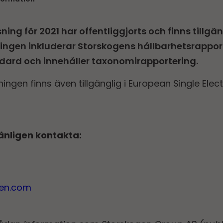
ning för 2021 har offentliggjorts och finns tillgä
ingen inkluderar Storskogens hållbarhets­rappor
dard och innehåller taxonomirapportering.
ingen finns även tillgänglig i European Single Ele
änligen kontakta:
gen.com