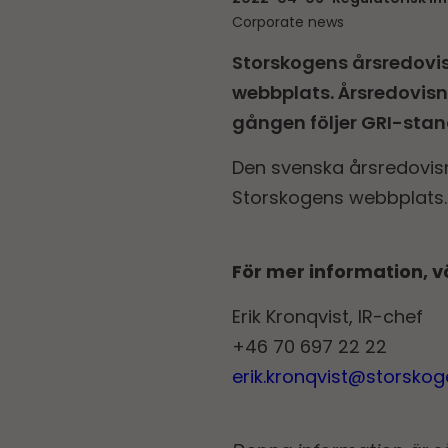
Corporate news
Storskogens årsredo­vis
webbplats. Årsredo­visn
gången följer GRI-stan
Den svenska årsredo­visn
Storskogens webbplats.
För mer information, v
Erik Kronqvist, IR-chef
+46 70 697 22 22
erik.kronqvist@storsko