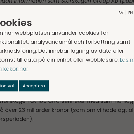
ådan information som Storskogen Group AB (publ) 
agen om värdepappersmarknaden. Informationen l
SV
EN
nstående kontaktperson den 6 april 2022 kl. 19.00.
ookies
n här webbplatsen använder cookies för
nktionalitet, analysändamål och förbättring samt
visning 2021
rknadsföring. Det innebär lagring av data eller
 (ESEF).zip
komst till data på din enhet eller webbläsare.
Läs 
 kakor här
ch utvecklar välskötta och lönsamma små- och m
ina val
Acceptera
, Handel och Tjänster inom Norden, DACH och Storb
torskogen av 105 affärsenheter med sammanlagt 
 över 23 miljarder kronor (som om vi hade ägt al
rsperioden).