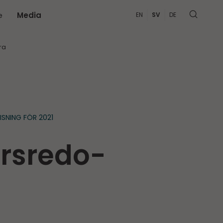
e
Media
EN
SV
DE
MER
ra
SNING FÖR 2021
årsredo­