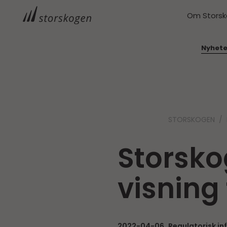
Om Stors
Nyhete
STORSKOGEN
Storsko
visning 
2022-04-06
Regulatorisk i