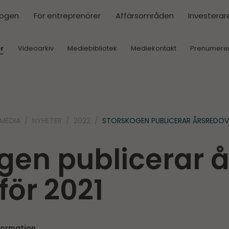
kogen
För entreprenörer
Affärsområden
Investerar
r
Videoarkiv
Mediebibliotek
Mediekontakt
Prenumere
MEDIA
NYHETER
2022
STORSKOGEN PUBLICERAR ÅRSREDO­VI
gen publicerar 
för 2021
nformation