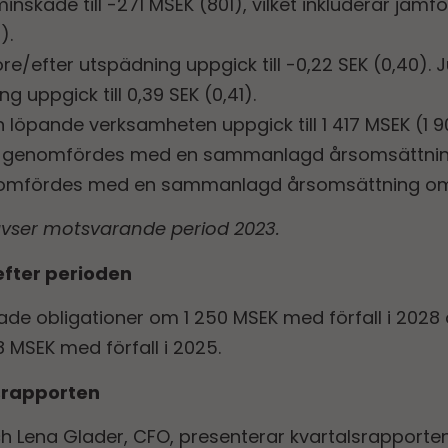
inskade till -271 MSEK (801), vilket inkluderar jäm
).
öre/efter utspädning uppgick till -0,22 SEK (0,40). 
g uppgick till 0,39 SEK (0,41).
 löpande verksamheten uppgick till 1 417 MSEK (1 9
ärv genomfördes med en sammanlagd årsomsättnin
enomfördes med en sammanlagd årsomsättning om 
vser motsvarande period 2023.
efter perioden
de obligationer om 1 250 MSEK med förfall i 2028
 MSEK med förfall i 2025.
srapporten
ch Lena Glader, CFO, presenterar kvartalsrappor