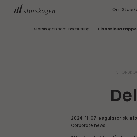
Om Storsk
Storskogen som investering
Finansiella rappo
STORSKO
Del
2024-11-07
Regulatorisk inf
Corporate news