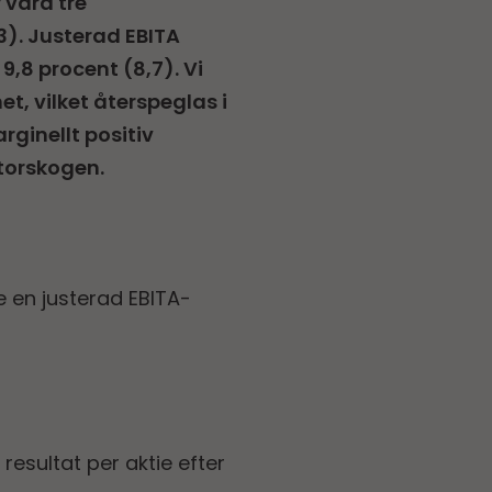
 våra tre
3). Justerad EBITA
9,8 procent (8,7). Vi
et, vilket återspeglas i
ginellt positiv
Storskogen.
 en justerad EBITA-
 resultat per aktie efter