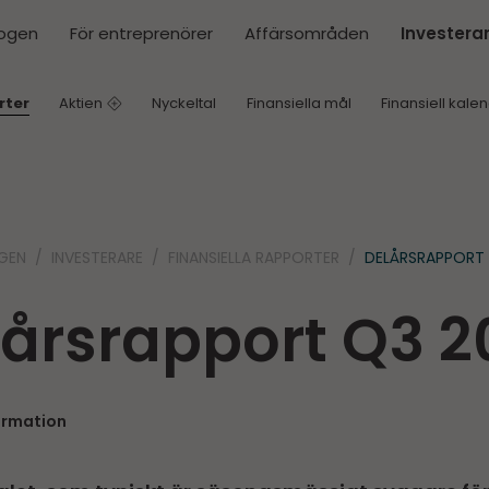
ogen
För entreprenörer
Affärsområden
Investera
rter
Aktien
Nyckeltal
Finansiella mål
Finansiell kale
GEN
INVESTERARE
FINANSIELLA RAPPORTER
DELÅRS­RAPPORT
års­rapport Q3 
ormation