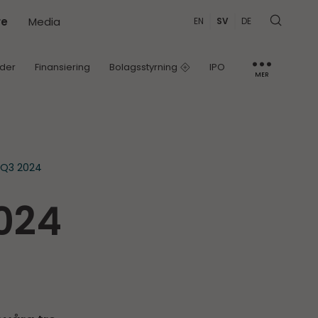
re
Media
EN
SV
DE
nder
Finansiering
Bolagsstyrning
IPO
MER
IR-kontakt
Kapitalmarknadsdag
 Q3 2024
2024