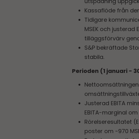
utspädning uppgick ti
Kassaflöde från de
Tidigare kommunice
MSEK och justerad EB
tilläggsförvärv ge
S&P bekräftade Stor
stabila.
Perioden (1 januari -
Nettoomsättningen 
omsättningstillväxt
Justerad EBITA min
EBITA-marginal om 9
Rörelseresultatet (E
poster om -970 MSE