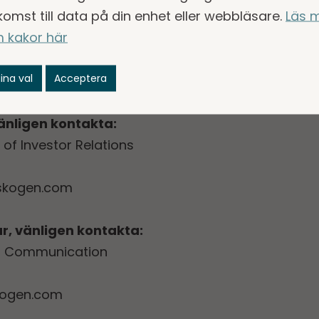
komst till data på din enhet eller webbläsare.
Läs 
 kakor här
rapport q3 2024
ina val
Acceptera
Q3 2024
änligen kontakta:
of Investor Relations
skogen.com
r, vänligen kontakta:
of Communication
kogen.com