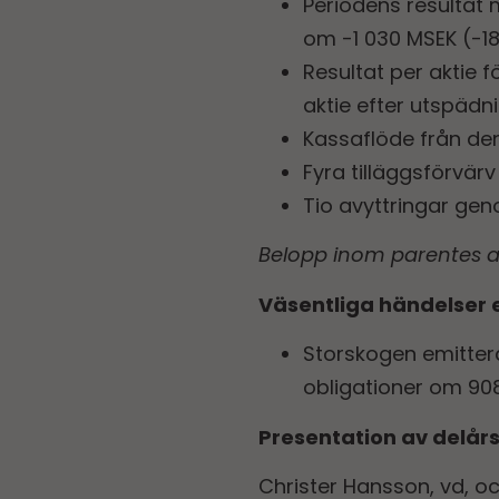
Periodens resultat m
om -1 030 MSEK (-18
Resultat per aktie f
aktie efter utspädnin
Kassaflöde från den
Fyra tilläggsförv
Tio avyttringar g
Belopp inom parentes a
Väsentliga händelser 
Storskogen emittera
obligationer om 908
Presentation av delår
Christer Hansson, vd, o