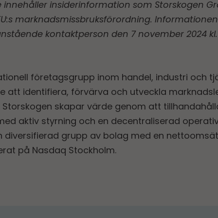
innehåller insiderinformation som Storskogen Gro
t EU:s marknadsmissbruksförordning. Informatione
anstående kontaktperson den 7 november 2024 kl. 
tionell företagsgrupp inom handel, industri och tj
de att identifiera, förvärva och utveckla marknad
. Storskogen skapar värde genom att tillhandahålla
ed aktiv styrning och en decentraliserad operati
 en diversifierad grupp av bolag med en nettoomsät
terat på Nasdaq Stockholm.