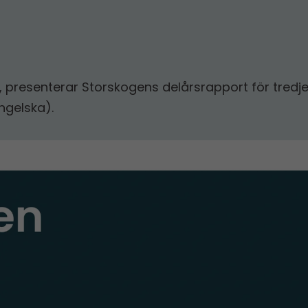
 presenterar Storskogens delårs­­rapport för tredj
ngelska).