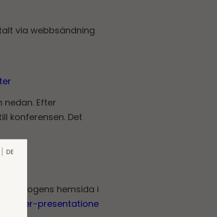
italt via webbsändning
ter
n nedan. Efter
ill konferensen. Det
DE
 Storskogens hemsida i
apporter-presentatione