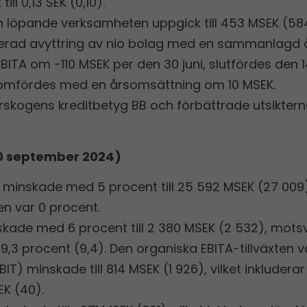
ll 0,13 SEK (0,10).
n löpande verksamheten uppgick till 453 MSEK (58
rad avyttring av nio bolag med en sammanlagd 
ITA om -110 MSEK per den 30 juni, slutfördes den 14
nomfördes med en årsomsättning om 10 MSEK.
skogens kreditbetyg BB och förbättrade utsikterna 
 30 september 2024)
minskade med 5 procent till 25 592 MSEK (27 009)
en var 0 procent.
skade med 6 procent till 2 380 MSEK (2 532), mots
,3 procent (9,4). Den organiska EBITA-tillväxten v
BIT) minskade till 814 MSEK (1 926), vilket inkluder
K (40).