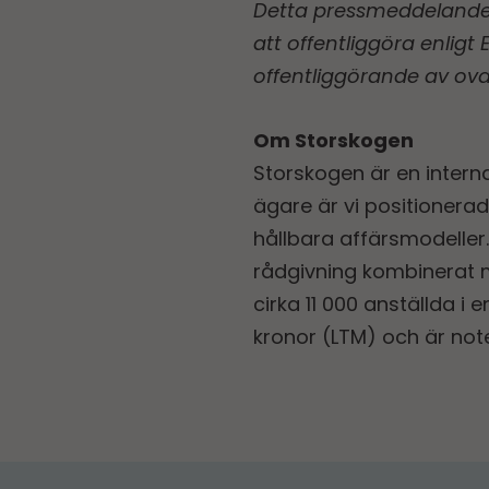
Detta pressmeddelande 
att offentliggöra enlig
offentliggörande av ov
Om Storskogen
Storskogen är en interna
ägare är vi positionera
hållbara affärsmodeller
rådgivning kombinerat m
cirka 11 000 anställda i
kronor (LTM) och är no