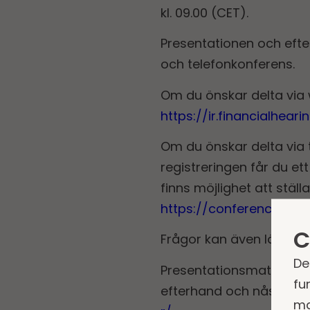
kl. 09.00 (CET).
Presentationen och efte
och telefonkonferens.
Om du önskar delta via
https://ir.financialhe
Om du önskar delta via t
registreringen får du et
finns möjlighet att stäl
https://conference.fin
C
Frågor kan även lämnas sk
De
Presentationsmaterial 
fu
efterhand och nås via f
ma