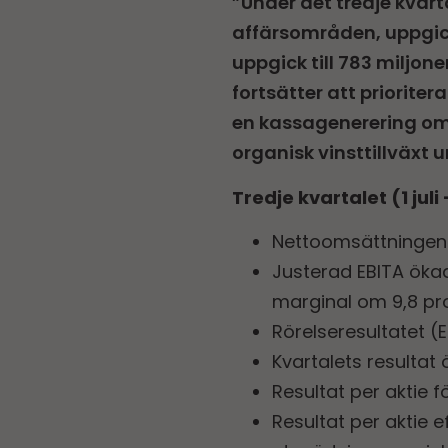
”Under det tredje kvar
affärsområden, uppgick
uppgick till 783 miljon
fortsätter att prioriter
en kassagenerering om 
organisk vinsttillväxt 
Tredje kvartalet (1 jul
Nettoomsättningen m
Justerad EBITA öka
marginal om 9,8 pr
Rörelseresultatet (E
Kvartalets resultat 
Resultat per aktie f
Resultat per aktie ef