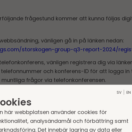
rföljande frågestund kommer att kunna följas dig
 webbsändning, vänligen gå in på länken nedan:
arings.com/storskogen-group-q3-report-2024/regis
elefonkonferens, vänligen registrera dig via länke
t telefonnummer och konferens-ID för att logga in t
la muntliga frågor via telefonkonferensen.
ancialhearings.com/teleconference/?id=50048812
SV
EN
ookies
riftligen till
ir@storskogen.com
.
n här webbplatsen använder cookies för
och webbsändning kommer att tillgängliggöras på
nktionalitet, analysändamål och förbättring samt
öljande länk:
https://www.storskogen.com/sv/ir/r
rknadsföring. Det innebär lagring av data eller