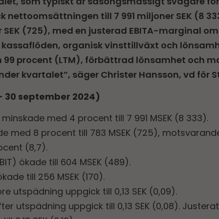
talet, som typiskt är säsongsmässigt svagare för
 nettoomsättningen till 7 991 miljoner SEK (8 33
er SEK (725), med en justerad EBITA-marginal om 
a kassaflöden, organisk vinsttillväxt och lönsamh
99 procent (LTM), förbättrad lönsamhet och mar
under kvartalet”, säger Christer Hansson, vd för 
i - 30 september 2024)
inskade med 4 procent till 7 991 MSEK (8 333).
de med 8 procent till 783 MSEK (725), motsvarande
ocent (8,7).
BIT) ökade till 604 MSEK (489).
ökade till 256 MSEK (170).
öre utspädning uppgick till 0,13 SEK (0,09).
ter utspädning uppgick till 0,13 SEK (0,08). Justerat