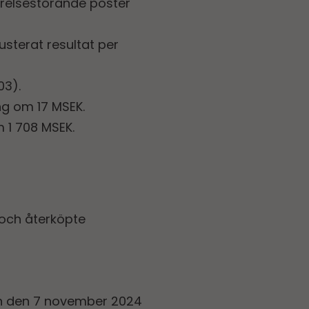
förelsestörande poster
Justerat resultat per
03).
g om 17 MSEK.
1 708 MSEK.
 och återköpte
ten den 7 november 2024