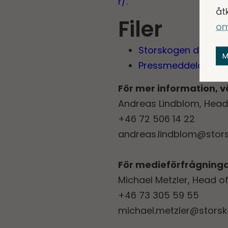
r/
.
åt
Filer
om
Storskogen delårs­
M
Pressmeddelande 
För mer information, v
Andreas Lindblom, Head 
+46 72 506 14 22
andreas.lindblom@stor
För medieförfrågninga
Michael Metzler, Head 
+46 73 305 59 55
michael.metzler@stors