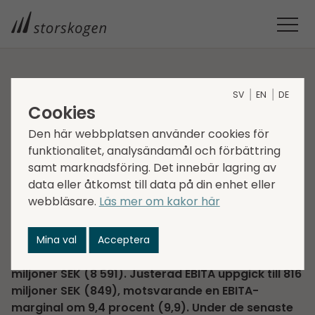
STORSKOGEN
INVESTERARE
FINANSIELLA RAPPORTER
SV
EN
DE
BOKSLUTSKOMMUNIKÉ 2025
Cookies
Bokslutskommuniké
Den här webbplatsen använder cookies för
funktionalitet, analysändamål och förbättring
2025
samt marknadsföring. Det innebär lagring av
data eller åtkomst till data på din enhet eller
2026-02-10
Regulatorisk information
webbläsare.
Läs mer om kakor här
Corporate news
”Under det fjärde kvartalet ökade
Mina val
Acceptera
nettoomsättningen med 2 procent till 8 723
miljoner SEK (8 591). Justerad EBITA uppgick till 816
miljoner SEK (849), motsvarande en EBITA-
marginal om 9,4 procent (9,9). Under de senaste