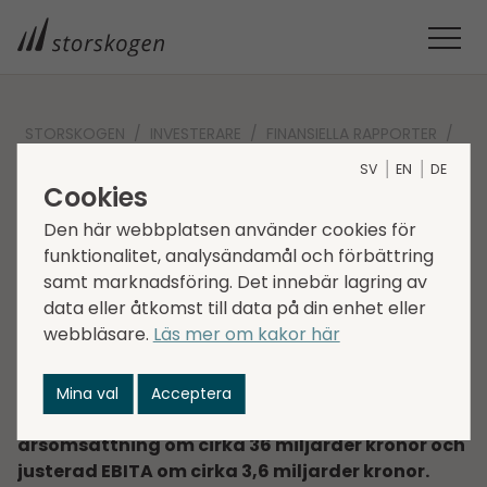
STORSKOGEN
INVESTERARE
FINANSIELLA RAPPORTER
2022
DELÅRS­RAPPORT Q2 2022
SV
EN
DE
Delårs­rapport Q2 2022
Cookies
Den här webbplatsen använder cookies för
funktionalitet, analysändamål och förbättring
2022-08-16
Regulatorisk information
samt marknadsföring. Det innebär lagring av
data eller åtkomst till data på din enhet eller
”Det andra kvartalet är vanligtvis starkare än
webbläsare.
Läs mer om kakor här
det första för Storskogen, och 2022 var inget
undantag, med starka siffror överlag. Om vi ägt
alla företag i koncernen under hela den senaste
Mina val
Acceptera
tolvmånadersperioden, skulle vi ha haft en
årsomsättning om cirka 36 miljarder kronor och
justerad EBITA om cirka 3,6 miljarder kronor.