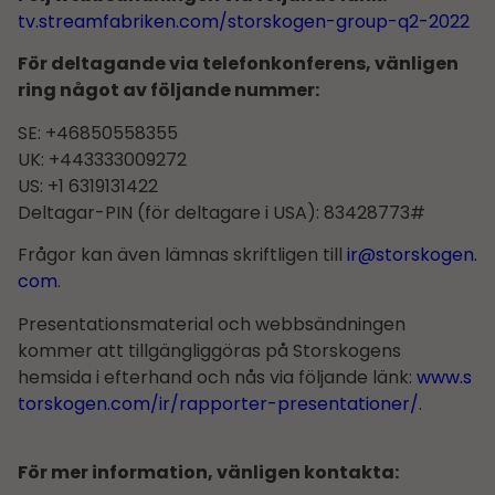
tv.streamfabriken.com/storskogen-group-q2-2022
För deltagande via telefonkonferens, vänligen
ring något av följande nummer:
SE: +46850558355
UK: +443333009272
US: +1 6319131422
Deltagar-PIN (för deltagare i USA): 83428773#
Frågor kan även lämnas skriftligen till
ir@storskogen.
com
.
Presentationsmaterial och webbsändningen
kommer att tillgängliggöras på Storskogens
hemsida i efterhand och nås via följande länk:
www.s
torskogen.com/ir/rapporter-presentationer/
.
För mer information, vänligen kontakta: