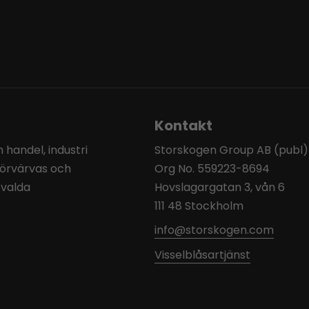
Kontakt
handel, industri
Storskogen Group AB (publ)
förvärvas och
Org No. 559223-8694
tvalda
Hovslagargatan 3, vån 6
111 48 Stockholm
info@storskogen.com
Visselblåsartjänst