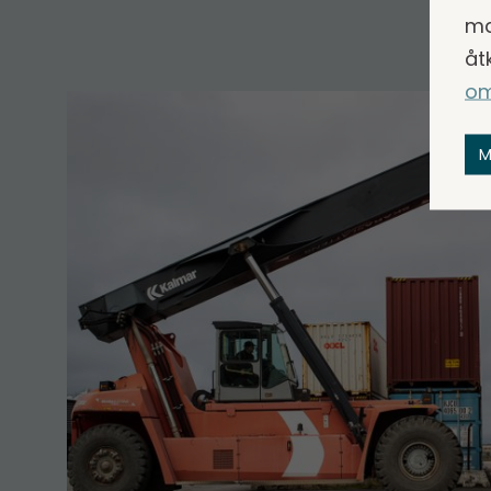
ma
åt
om
M