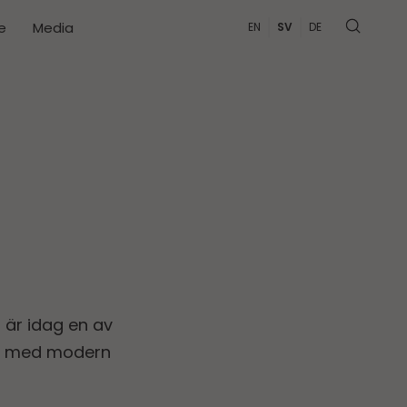
e
Media
EN
SV
DE
 är idag en av
erk med modern