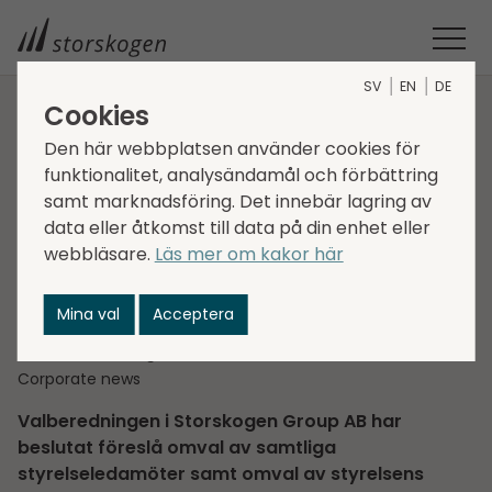
SV
EN
DE
Cookies
STORSKOGEN
MEDIA
NYHETER
2025
Den här webbplatsen använder cookies för
VALBEREDNINGENS FÖRSLAG INFÖR ÅRSSTÄMMAN 2025
funktionalitet, analysändamål och förbättring
Valberedningens
samt marknadsföring. Det innebär lagring av
data eller åtkomst till data på din enhet eller
förslag inför
webbläsare.
Läs mer om kakor här
årsstämman 2025
Mina val
Acceptera
2025-03-27
Regulatorisk information
Corporate news
Valberedningen i Storskogen Group AB har
beslutat föreslå omval av samtliga
styrelseledamöter samt omval av styrelsens