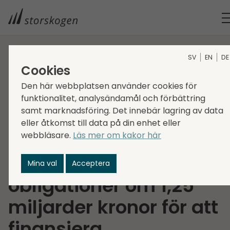
SV
EN
DE
STORSKOGEN
MEDIA
NYHETER
2025
Cookies
STORSKOGEN EMITTERAR FRAMGÅNGSRIKT OBLIGATIONER OM
Den här webbplatsen använder cookies för
1,25 MILJARDER KRONOR FÖR ATT FINANSIERA
funktionalitet, analysändamål och förbättring
ÅTERKÖPSERBJUDANDE OCH INLÖSEN AV UTESTÅENDE
samt marknadsföring. Det innebär lagring av data
eller åtkomst till data på din enhet eller
OBLIGATIONER
webbläsare.
Läs mer om kakor här
Storskogen emitterar
framgångsrikt
Mina val
Acceptera
obligationer om 1,25
miljarder kronor för att
finansiera