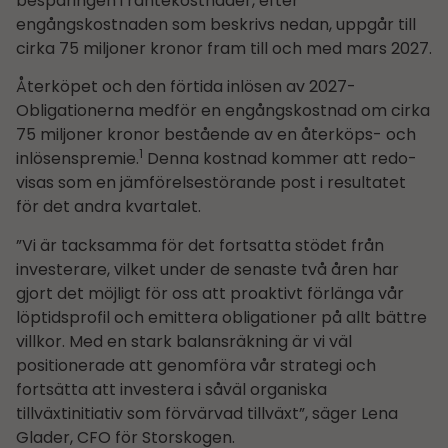
besparingen i räntekostnader, efter
engångskostnaden som beskrivs nedan, uppgår till
cirka 75 miljoner kronor fram till och med mars 2027.
Återköpet och den förtida inlösen av 2027-
Obligationerna medför en engångskostnad om cirka
75 miljoner kronor bestående av en återköps- och
1
inlösenspremie.
Denna kostnad kommer att redo­
visas som en jämförelsestörande post i resultatet
för det andra kvartalet.
”Vi är tacksamma för det fortsatta stödet från
investerare, vilket under de senaste två åren har
gjort det möjligt för oss att proaktivt förlänga vår
löptidsprofil och emittera obligationer på allt bättre
villkor. Med en stark balansräkning är vi väl
positionerade att genomföra vår strategi och
fortsätta att investera i såväl organiska
tillväxtinitiativ som förvärvad tillväxt”, säger Lena
Glader, CFO för Storskogen.