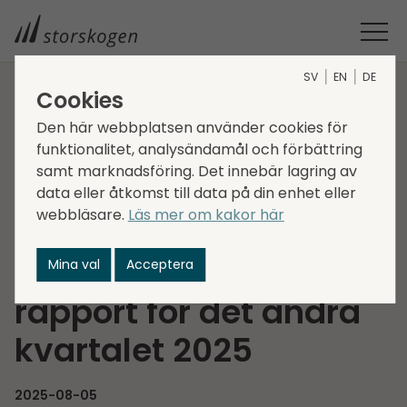
SV
EN
DE
Cookies
STORSKOGEN
MEDIA
NYHETER
2025
Den här webbplatsen använder cookies för
INBJUDAN TILL PRESENTATION AV STORSKOGENS DELÅRS­
funktionalitet, analysändamål och förbättring
RAPPORT FÖR DET ANDRA KVARTALET 2025
samt marknadsföring. Det innebär lagring av
Inbjudan till
data eller åtkomst till data på din enhet eller
webbläsare.
Läs mer om kakor här
presentation av
Storskogens delårs­
Mina val
Acceptera
rapport för det andra
kvartalet 2025
2025-08-05