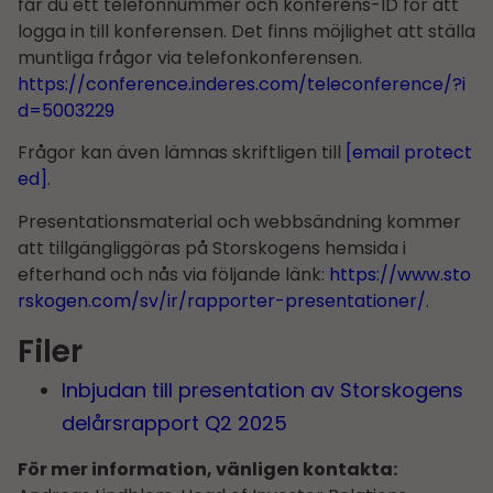
får du ett telefonnummer och konferens-ID för att
logga in till konferensen. Det finns möjlighet att ställa
muntliga frågor via telefonkonferensen.
https://conference.inderes.com/teleconference/?i
d=5003229
Frågor kan även lämnas skriftligen till
[email protect
ed]
.
Presentationsmaterial och webbsändning kommer
att tillgängliggöras på Storskogens hemsida i
efterhand och nås via följande länk:
https://www.sto
rskogen.com/sv/ir/rapporter-presentationer/
.
Filer
Inbjudan till presentation av Storskogens
delårs­rapport Q2 2025
För mer information, vänligen kontakta: