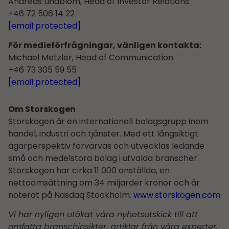
Andreas Lindblom, Head of Investor Relations
+46 72 506 14 22
[email protected]
För medieförfrågningar, vänligen kontakta:
Michael Metzler, Head of Communication
+46 73 305 59 55
[email protected]
Om Storskogen
Storskogen är en internationell bolagsgrupp inom
handel, industri och tjänster. Med ett långsiktigt
ägarperspektiv förvärvas och utvecklas ledande
små och medelstora bolag i utvalda branscher.
Storskogen har cirka 11 000 anställda, en
nettoomsättning om 34 miljarder kronor och är
noterat på Nasdaq Stockholm.
www.storskogen.com
Vi har nyligen utökat våra nyhetsutskick till att
omfatta branschinsikter, artiklar från våra experter,