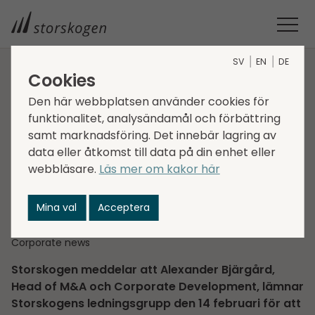
SV
EN
DE
Cookies
STORSKOGEN
MEDIA
NYHETER
2025
Den här webbplatsen använder cookies för
FÖRÄNDRINGAR I STORSKOGENS KONCERNLEDNING
funktionalitet, analysändamål och förbättring
Förändringar i
samt marknadsföring. Det innebär lagring av
Storskogens
data eller åtkomst till data på din enhet eller
webbläsare.
Läs mer om kakor här
koncernledning
Mina val
Acceptera
2025-02-13
Regulatorisk information
Corporate news
Storskogen meddelar att Alexander Bjärgård,
Head of M&A och Corporate Development, lämnar
Storskogens ledningsgrupp den 14 februari för att