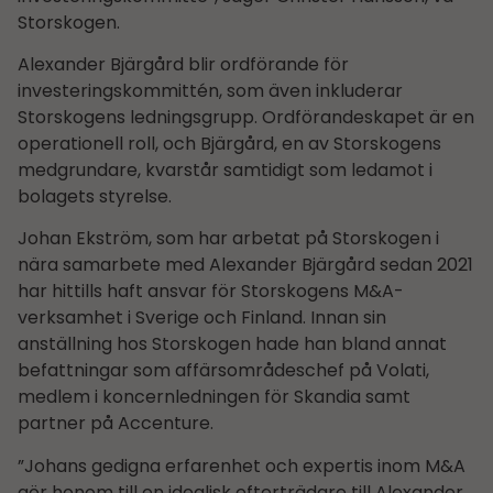
Storskogen.
Alexander Bjärgård blir ordförande för
investeringskommittén, som även inkluderar
Storskogens ledningsgrupp. Ordförandeskapet är en
operationell roll, och Bjärgård, en av Storskogens
medgrundare, kvarstår samtidigt som ledamot i
bolagets styrelse.
Johan Ekström, som har arbetat på Storskogen i
nära samarbete med Alexander Bjärgård sedan 2021
har hittills haft ansvar för Storskogens M&A-
verksamhet i Sverige och Finland. Innan sin
anställning hos Storskogen hade han bland annat
befattningar som affärsområdes­chef på Volati,
medlem i koncernledningen för Skandia samt
partner på Accenture.
”Johans gedigna erfarenhet och expertis inom M&A
gör honom till en idealisk efterträdare till Alexander